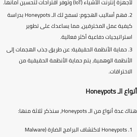
جهزة إنترنت الأشياء (IoT) وتوفر اقتراحات لتحسين أمانها.
فهم أساليب الهجوم
: تسمح لك الـ Honeypots بدراسة
يفية عمل المخترقين، مما يساعدك على تطوير
ستراتيجيات دفاعية أكثر فعالية.
حماية الأنظمة الحقيقية
: عن طريق جذب الهجمات إلى
لأنظمة الوهمية، يتم حماية الأنظمة الحقيقية من
لاختراقات.
 الـ Honeypots
دة أنواع من الـ Honeypots، سنذكر ثلاثة منها:
Honeypots لاكتشاف البرامج الضارة (Malware