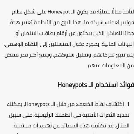
لنأخذ مثالًا عمليًا: قد يكون الـ Honeypot على شكل نظام
تير لعملاء شركة ما. هذا النوع من الأنظمة يُعتبر هدفًا
بًا للهاكرز الذين يبحثون عن أرقام بطاقات الائتمان أو
يانات المالية. بمجرد دخول المتسللين إلى النظام الوهمي،
 تتبع تحركاتهم، وتحليل سلوكهم، وجمع أكبر قدر ممكن
المعلومات عنهم.
د استخدام الـ Honeypots
اكتشاف نقاط الضعف
: من خلال الـ Honeypots، يمكنك
حديد الثغرات الأمنية في أنظمتك الرئيسية. على سبيل
لمثال، قد تكشف هذه المصائد عن تهديدات محتملة