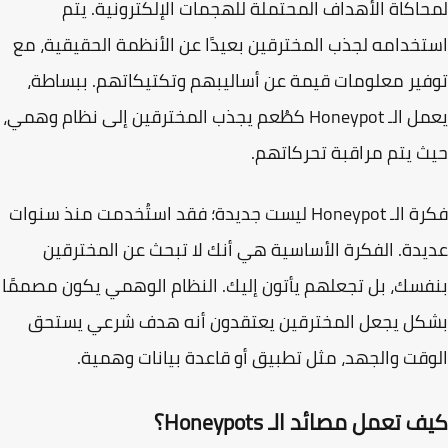
اكاة الأهداف المحتملة للهجمات الإلكترونية. يتم
خدامه لجذب المخترقين بعيدًا عن الأنظمة الحقيقية، مع
ير معلومات قيمة عن أساليبهم وتكتيكاتهم. ببساطة،
يعمل الـ Honeypot كطُعم يجذب المخترقين إلى نظام وهمي،
 يتم مراقبة تحركاتهم.
فكرة الـ Honeypot ليست جديدة؛ فقد استُخدمت منذ سنوات
دة. الفكرة الأساسية هي أنك لا تبحث عن المخترقين
سك، بل تجعلهم يأتون إليك. النظام الوهمي يكون مصممًا
كل يجعل المخترقين يعتقدون أنه هدف شرعي يستحق
قت والجهد، مثل تطبيق أو قاعدة بيانات وهمية.
 تعمل مصائد الـ Honeypots؟