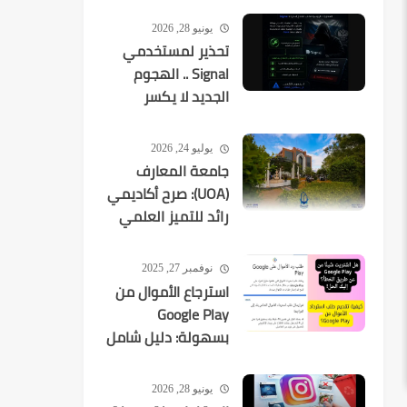
يونيو 28, 2026
تحذير لمستخدمي
Signal .. الهجوم
الجديد لا يكسر
التشفير بل
يستهدفك
يوليو 24, 2026
جامعة المعارف
(UOA): صرح أكاديمي
رائد للتميز العلمي
في العراق
نوفمبر 27, 2025
استرجاع الأموال من
Google Play
بسهولة: دليل شامل
لكل عمليات الشراء
يونيو 28, 2026