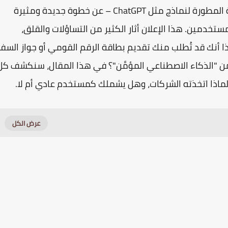
في الفترة الأخيرة، أعلنت شركة OpenAI – الشركة المطورة لنماذج مثل ChatGPT – عن خطوة جديدة ومثيرة
خدمين. هذا الإعلان أثار الكثير من التساؤلات والقلق،
 أنك قد تُطلب منك تقديم بطاقة الرقم القومي أو جواز السفر
 "الذكاء الاصطناعي المؤمَّن"؟ في هذا المقال، سنكشف كل
لماذا اتخذته الشركات، وهل يشملك كمستخدم عادي أم لا.