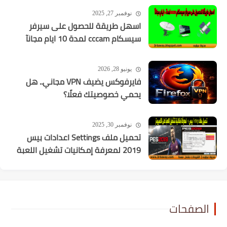
نوفمبر 27, 2025
اسهل طريقة للحصول على سيرفر
سيسكام cccam لمدة 10 ايام مجانآ
يونيو 28, 2026
فايرفوكس يضيف VPN مجاني.. هل
يحمي خصوصيتك فعلًا؟
نوفمبر 30, 2025
تحميل ملف Settings اعدادات بيس
2019 لمعرفة إمكانيات تشغيل اللعبة
الصفحات