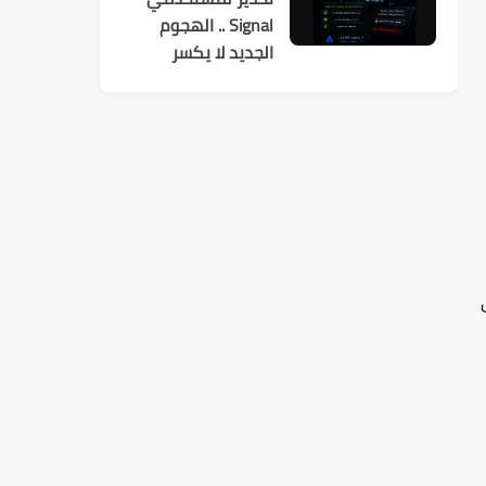
Signal .. الهجوم
الجديد لا يكسر
التشفير بل
يستهدفك
ي