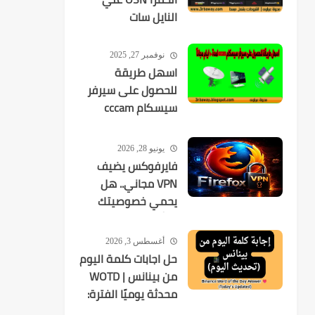
النايل سات
نوفمبر 27, 2025
اسهل طريقة
للحصول على سيرفر
سيسكام cccam
لمدة 10 ايام مجانآ
يونيو 28, 2026
فايرفوكس يضيف
VPN مجاني.. هل
يحمي خصوصيتك
فعلًا؟
أغسطس 3, 2026
حل اجابات كلمة اليوم
من بينانس | WOTD
محدثة يوميًا الفترة:
2026-08-03 إلى