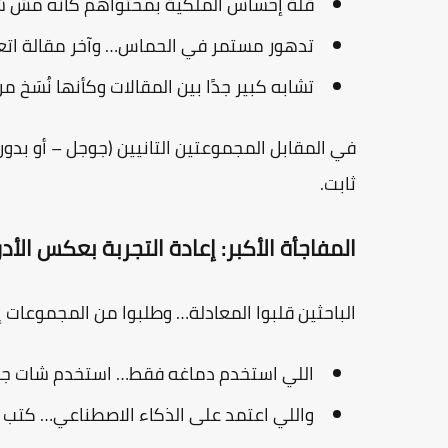
قلة إحساس الملكية بمحتواهم كأنه مش 
تدهور مستمر في الحماس… وآخر مقالة اتع
تشابه كبير جدًا بين المقالات وكأنها نُسَخ 
في المقابل المجموعتين التانيين (جوجل – أو بد
ثابت.
المفاجأة الأكبر: إعادة التجربة بعكس الأدو
الباحثين قلبوا المعادلة… وطلبوا من المجموعات 
اللي استخدم دماغه فقط… استخدم شات جي
واللي اعتمد على الذكاء الاصطناعي… كتب م