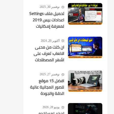
2026-08-09
نوفمبر 30, 2025
تحميل ملف Settings
اعدادات بيس 2019
لمعرفة إمكانيات
تشغيل اللعبة
أكتوبر 20, 2024
ان كنت من محبى
الالعاب: تعرف على
اشهر المصطلحات
فى عالم الجيمر
نوفمبر 27, 2025
افضل 15 موقع
للصور المجانية عالية
الدقة والجودة
يونيو 28, 2026
تحذير لمستخدمي