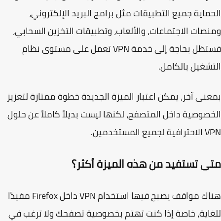
ماية جميع التطبيقات مثل برامج البريد الإلكتروني،
صات الاجتماعات، والألعاب، وتطبيقات التخزين السحابي،
فستظل بحاجة إلى خدمة VPN تعمل على مستوى نظام
شغيل بالكامل.
نى آخر، يمكن اعتبار الميزة الجديدة خطوة ممتازة لتعزيز
صوصية داخل المتصفح، لكنها ليست بديلاً كاملاً عن حلول
يع المستخدمين.
ى تستفيد من هذه الميزة أكثر؟
هناك مواقف يصبح فيها استخدام VPN داخل Firefox مفيدًا
اية، خاصة إذا كنت تهتم بخصوصية تصفحك ولا ترغب في