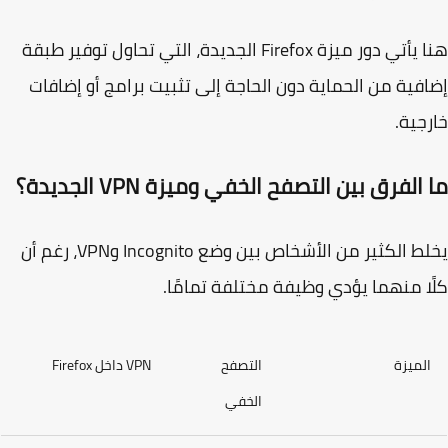
هنا يأتي دور ميزة Firefox الجديدة، التي تحاول توفير طبقة
فية من الحماية دون الحاجة إلى تثبيت برامج أو إضافات
جية.
الفرق بين التصفح الخفي وميزة VPN الجديدة؟
يخلط الكثير من الأشخاص بين وضع Incognito وVPN، رغم أن
ا منهما يؤدي وظيفة مختلفة تمامًا.
لميزة
التصفح
VPN داخل Firefox
الخفي