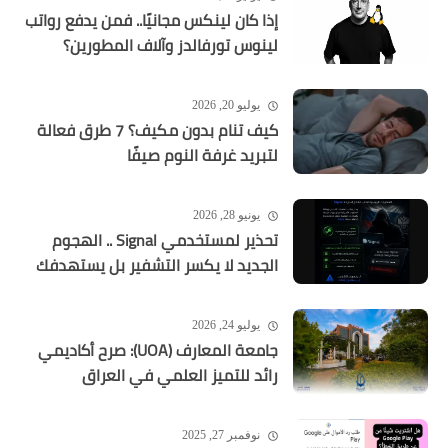
إذا كان لينكس مجانيًا.. فمن يدفع رواتب
لينوس تورفالدز وآلاف المطورين؟
يوليو 20, 2026
كيف تنام بدون مكيف؟ 7 طرق فعالة
لتبريد غرفة النوم صيفًا
يونيو 28, 2026
تحذير لمستخدمي Signal .. الهجوم
الجديد لا يكسر التشفير بل يستهدفك
يوليو 24, 2026
جامعة المعارف (UOA): صرح أكاديمي
رائد للتميز العلمي في العراق
نوفمبر 27, 2025