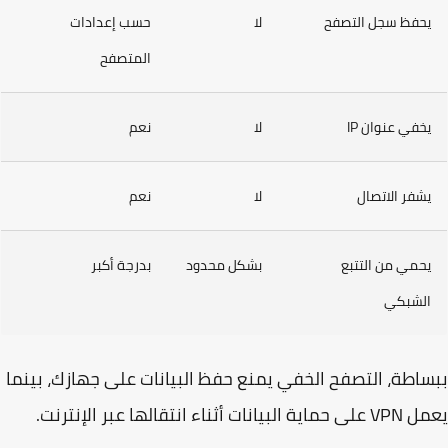
حفظ سجل التصفح
لا
حسب إعدادات
المتصفح
خفي عنوان IP
لا
نعم
شفر الاتصال
لا
نعم
حمي من التتبع
بشكل محدود
بدرجة أكبر
لشبكي
اطة، التصفح الخفي يمنع حفظ البيانات على جهازك، بينما
انات أثناء انتقالها عبر الإنترنت.