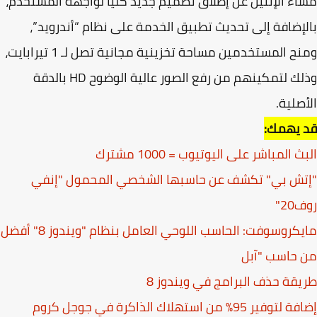
ء الإثنين عن إطلاق تصميم جديد كليًا لواجهة المستخدم،
إضافة إلى تحديث تطبيق الخدمة على نظام “أندرويد”،
ومنح المستخدمين مساحة تخزينية مجانية تصل لـ 1 تيرابايت،
وذلك لتمكينهم من رفع الصور عالية الوضوح HD بالدقة
صلية.
 يهمك:
 المباشر على اليوتيوب = 1000 مشترك
تش بي" تكشف عن حاسبها الشخصي المحمول "إنفي
2"
مايكروسوفت: الحاسب اللوحي العامل بنظام "ويندوز 8" أفضل
حاسب "آبل
قة حذف البرامج في ويندوز 8
فير 95% من استهلاك الذاكرة في جوجل كروم