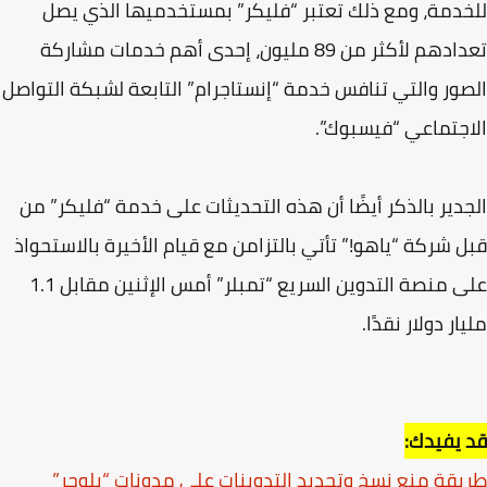
دمة، ومع ذلك تعتبر “فليكر” بمستخدميها الذي يصل
تعدادهم لأكثر من 89 مليون، إحدى أهم خدمات مشاركة
ور والتي تنافس خدمة “إنستاجرام” التابعة لشبكة التواصل
جتماعي “فيسبوك”.
دير بالذكر أيضًا أن هذه التحديثات على خدمة “فليكر” من
 شركة “ياهو!” تأتي بالتزامن مع قيام الأخيرة بالاستحواذ
على منصة التدوين السريع “تمبلر” أمس الإثنين مقابل 1.1
ار دولار نقدًا.
يفيدك:
قة منع نسخ وتحديد التدوينات على مدونات “بلوجر”