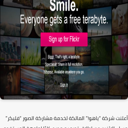
نت شركة “ياهو!” المالكة لخدمة مشاركة الصور “فليكر”