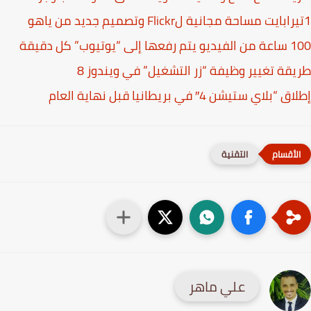
لى “يوتيوب” كل دقيقة
قة تغيير وظيفة “زر التشغيل” في ويندوز 8
“بلاي ستيشن 4″ في بريطانيا قبل نهاية العام
التقنية
علي ماهر