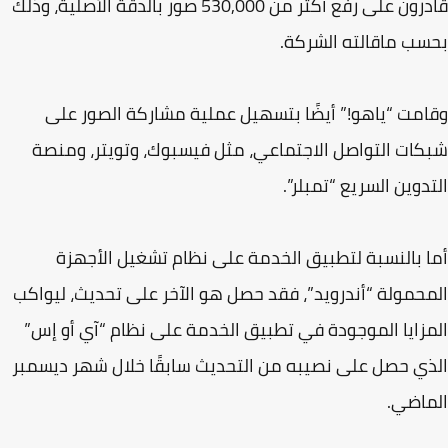
قادرون على رفع أكثر من 530,000 صور بالدقة الأصلية، وذلك
ب ماقالته الشركة.
مت “ياهو!” أيضًا بتسهيل عملية مشاركة الصور على
ات التواصل الاجتماعي، مثل فيسبوك، وتويتر، ومنصة
دوين السريع “تمبلر”.
 بالنسبة لتطبيق الخدمة على نظام تشغيل الأجهزة
حمولة “أندرويد”، فقد حصل هو الآخر على تحديث، ليواكب
زايا الموجودة في تطبيق الخدمة على نظام “آي أو إس”
ي حصل على نصيبه من التحديث سابقًا خلال شهر ديسمبر
اضي.