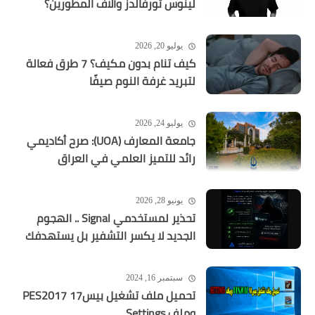
لينوس تورفالدز وآلاف المطورين؟
يوليو 20, 2026
كيف تنام بدون مكيف؟ 7 طرق فعالة
لتبريد غرفة النوم صيفًا
يوليو 24, 2026
جامعة المعارف (UOA): صرح أكاديمي
رائد للتميز العلمي في العراق
يونيو 28, 2026
تحذير لمستخدمي Signal .. الهجوم
الجديد لا يكسر التشفير بل يستهدفك
سبتمبر 16, 2024
تحميل ملف تشغيل بيس17 PES2017
وملف Settings