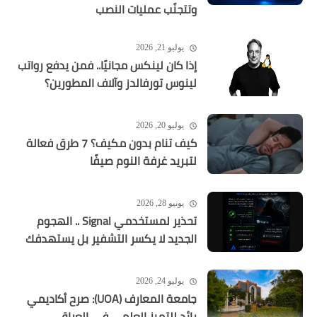
وتتجنّب عمليات النصب
يوليو 21, 2026
إذا كان لينكس مجانيًا.. فمن يدفع رواتب
لينوس تورفالدز وآلاف المطورين؟
يوليو 20, 2026
كيف تنام بدون مكيف؟ 7 طرق فعالة
لتبريد غرفة النوم صيفًا
يونيو 28, 2026
تحذير لمستخدمي Signal .. الهجوم
الجديد لا يكسر التشفير بل يستهدفك
يوليو 24, 2026
جامعة المعارف (UOA): صرح أكاديمي
رائد للتميز العلمي في العراق