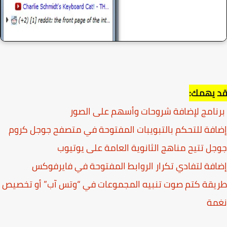
 يهمك:
امج لإضافة شروحات وأسهم على الصور
فة للتحكم بالتبويبات المفتوحة في متصفح جوجل كروم
ل تتيح مناهج الثانوية العامة على يوتيوب
فة لتفادي تكرار الروابط المفتوحة في فايرفوكس
قة كتم صوت تنبيه المجموعات في “وتس آب” أو تخصيص
مة