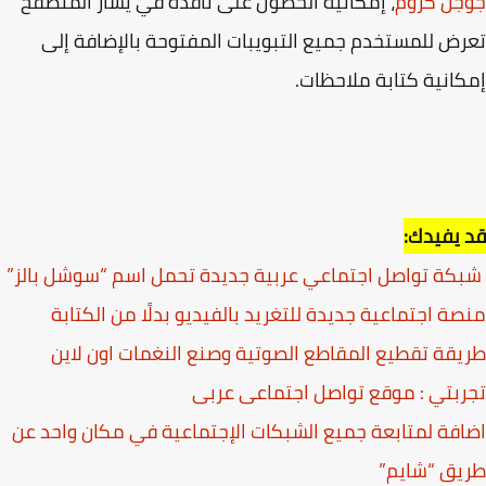
جل كروم
، إمكانية الحصول على نافذة في يسار المتصفح
ض للمستخدم جميع التبويبات المفتوحة بالإضافة إلى
انية كتابة ملاحظات.
يفيدك:
ة تواصل اجتماعي عربية جديدة تحمل اسم “سوشل بالز”
ة اجتماعية جديدة للتغريد بالفيديو بدلًا من الكتابة
قة تقطيع المقاطع الصوتية وصنع النغمات اون لاين
بتي : موقع تواصل اجتماعى عربى
فة لمتابعة جميع الشبكات الإجتماعية في مكان واحد عن
يق “شايم”