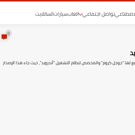
لاصطناعي
تواصل اجتماعي
العاب
سيارات
الساتلايت
0
د
ابع لها “جوجل كروم” والمخصص لنظام التشغيل “أندرويد”، حيث جاء هذا الإصدار