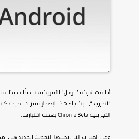
أطلقت شركة “جوجل” الأمريكية تحديثًا جديدًا لمتص
“أندرويد”، حيث جاء هذا الإصدار بميزات عديدة 
التجريبية Chrome Beta بهدف اختبارها.
ومن الميزات التي يجلبها التحديث الجديد هي إم