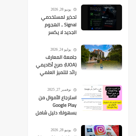
يونيو 28, 2026
تحذير لمستخدمي
Signal .. الهجوم
الجديد لا يكسر
التشفير بل
يستهدفك
يوليو 24, 2026
جامعة المعارف
(UOA): صرح أكاديمي
رائد للتميز العلمي
في العراق
نوفمبر 27, 2025
استرجاع الأموال من
Google Play
بسهولة: دليل شامل
لكل عمليات الشراء
يونيو 28, 2026