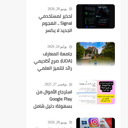
يونيو 28, 2026
تحذير لمستخدمي
Signal .. الهجوم
الجديد لا يكسر
التشفير بل
يستهدفك
يوليو 24, 2026
جامعة المعارف
(UOA): صرح أكاديمي
رائد للتميز العلمي
في العراق
نوفمبر 27, 2025
استرجاع الأموال من
Google Play
بسهولة: دليل شامل
لكل عمليات الشراء
يونيو 28, 2026