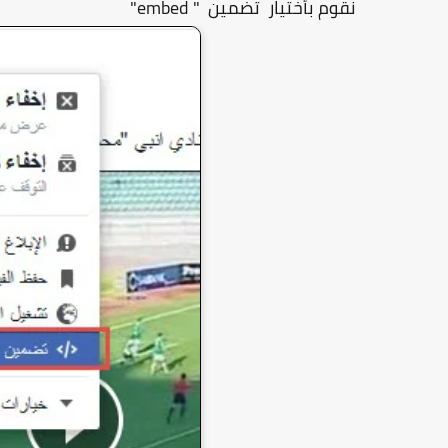
نقوم بأختيار تضمين " embed"