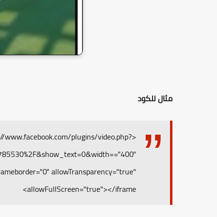
مثال للكود
s://www.facebook.com/plugins/video.php?
7785530%2F&show_text=0&width=="400"
 frameborder="0" allowTransparency="true"
allowFullScreen="true"></iframe>