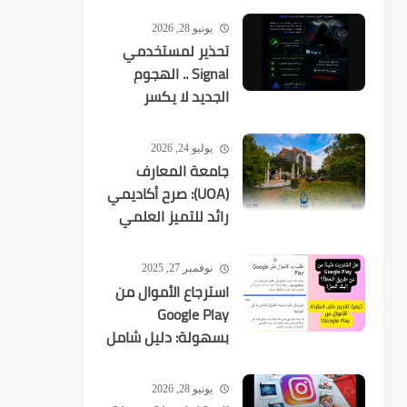
يونيو 28, 2026
تحذير لمستخدمي
Signal .. الهجوم
الجديد لا يكسر
التشفير بل
يستهدفك
يوليو 24, 2026
جامعة المعارف
(UOA): صرح أكاديمي
رائد للتميز العلمي
في العراق
نوفمبر 27, 2025
استرجاع الأموال من
Google Play
بسهولة: دليل شامل
لكل عمليات الشراء
يونيو 28, 2026