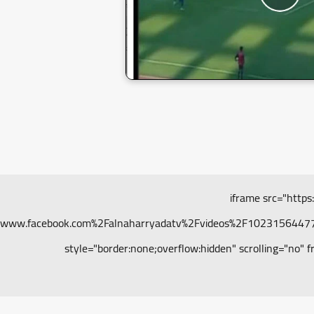
<iframe src="http
Fwww.facebook.com%2Falnaharryadatv%2Fvideos%2F102315644
style="border:none;overflow:hidden" scrolling="no"