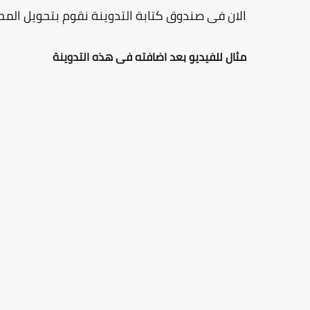
الان فى صندوق كتابة التدوينة نقوم بتحويل المحرر الى وضع HTML ثم لصق الكود فى 
مثال للفيديو بعد اضافته فى هذه التدوينة