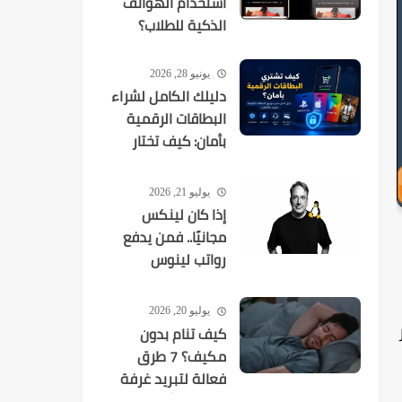
استخدام الهواتف
الذكية للطلاب؟
يونيو 28, 2026
دليلك الكامل لشراء
البطاقات الرقمية
بأمان: كيف تختار
المنصة المناسبة
وتتجنّب عمليات
يوليو 21, 2026
النصب
إذا كان لينكس
مجانيًا.. فمن يدفع
رواتب لينوس
تورفالدز وآلاف
المطورين؟
يوليو 20, 2026
كيف تنام بدون
مكيف؟ 7 طرق
فعالة لتبريد غرفة
النوم صيفًا