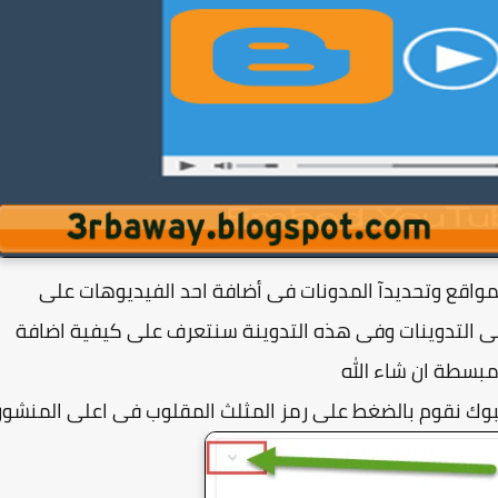
لمواقع وتحديدآ المدونات فى أضافة احد الفيديوهات على
 التواصل الاجتماعى فيس بوك FaceBook الى التدوينات وفى هذه التدوينة سنتعرف على كيفية اضافة
بسطة ان شاء الله
بوك نقوم بالضغط على رمز المثلث المقلوب فى اعلى المنشور