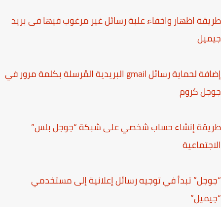
قة اظهار واخفاء علبة رسائل غير مرغوب فيها فى بريد
ميل
إضافة لحماية رسائل gmail البريدية المُرسلة بكلمة مرور في
جل كروم
يقة إنشاء حساب شخصي على شبكة “جوجل بلس”
جتماعية
جل” تبدأ في توجيه رسائل إعلانية إلى مستخدمي
ميل”