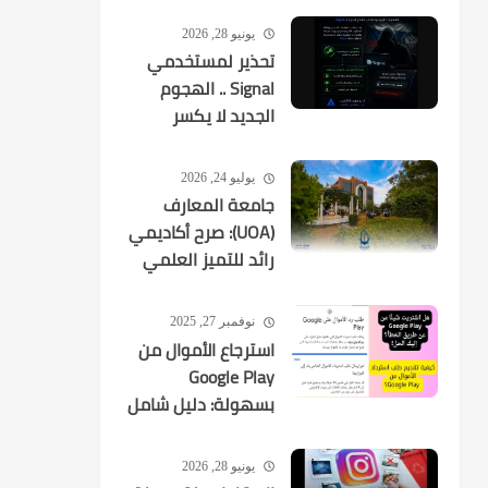
يونيو 28, 2026
تحذير لمستخدمي
Signal .. الهجوم
الجديد لا يكسر
التشفير بل
يستهدفك
يوليو 24, 2026
جامعة المعارف
(UOA): صرح أكاديمي
رائد للتميز العلمي
في العراق
نوفمبر 27, 2025
استرجاع الأموال من
Google Play
بسهولة: دليل شامل
لكل عمليات الشراء
يونيو 28, 2026