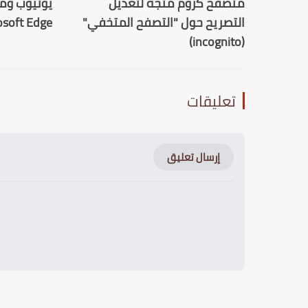
متصفح كروم متجه لتعديل
يوتيوب وم
التصريح حول "التصفح المتخفي"
Microsoft Edge: ال
(incognito)
تعليقات
إرسال تعليق