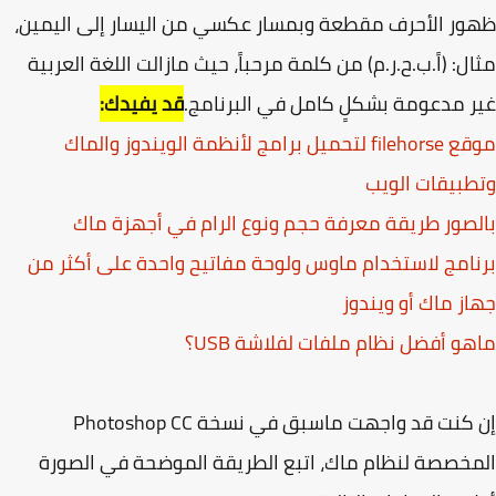
ر الأحرف مقطعة وبمسار عكسي من اليسار إلى اليمين،
ل: (اً.ب.ح.ر.م) من كلمة مرحباً، حيث مازالت اللغة العربية
 مدعومة بشكلٍ كامل في البرنامج.
قد يفيدك:
موقع filehorse لتحميل برامج لأنظمة الويندوز والماك
بيقات الويب
صور طريقة معرفة حجم ونوع الرام في أجهزة ماك
امج لاستخدام ماوس ولوحة مفاتيح واحدة على أكثر من
ز ماك أو ويندوز
و أفضل نظام ملفات لفلاشة USB؟
إن كنت قد واجهت ماسبق في نسخة Photoshop CC
خصصة لنظام ماك، اتبع الطريقة الموضحة في الصورة