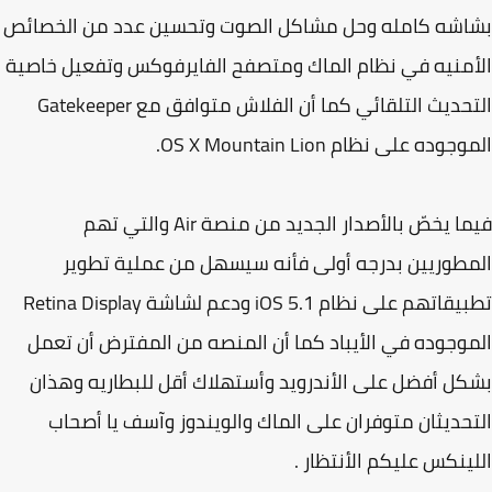
اشه كامله وحل مشاكل الصوت وتحسين عدد من الخصائص
منيه في نظام الماك ومتصفح الفايرفوكس وتفعيل خاصية
التحديث التلقائي كما أن الفلاش متوافق مع Gatekeeper
وده على نظام OS X Mountain Lion.
فيما يخصّ بالأصدار الجديد من منصة Air والتي تهم
طوريين بدرجه أولى فأنه سيسهل من عملية تطوير
تطبيقاتهم على نظام iOS 5.1 ودعم لشاشة Retina Display
وجوده في الأيباد كما أن المنصه من المفترض أن تعمل
ل أفضل على الأندرويد وأستهلاك أقل للبطاريه وهذان
حديثان متوفران على الماك والويندوز وآسف يا أصحاب
ينكس عليكم الأنتظار .