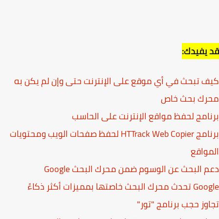
يفيدك:
 تبحث في أي موقع على الإنترنت حتى وإن لم يكن به
رك بحث خاص
امج لحفظ مواقع الإنترنت على الحاسب
برنامج HTTrack Web Copier لحفظ صفحات الويب ومحتويات
واقع
 البحث عن الوسوم ضمن محرك البحث Google
البحث خاصتها بمميزات أكثر ذكاءً
وز حجب برنامج "تور"