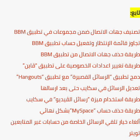
ع:
يف جهات الاتصال ضمن مجموعات في تطبيق BBM
وز قائمة الإنتظار وتفعيل حساب تطبيق BBM
قة حذف جهات الاتصال من تطبيق BBM
قة تغيير اعدادات الخصوصية على تطبيق “ڤاين”
 تطبيق “الرسائل القصيرة” مع تطبيق “Hangouts”
يل الرسائل في سكايب حتى بعد ارسالها
قة استخدام ميزة “رسائل الڤيديو” في سكايب
 حذف حساب “MySpace”بشكل نهائي
اء خيار تلقي الرسائل الخاصة من حسابات غير المتابعين
تر