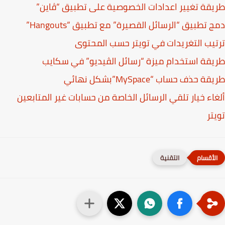
قة تغيير اعدادات الخصوصية على تطبيق “ڤاين”
 تطبيق “الرسائل القصيرة” مع تطبيق “Hangouts”
يب التغريدات في تويتر حسب المحتوى
قة استخدام ميزة “رسائل الڤيديو” في سكايب
 حذف حساب “MySpace”بشكل نهائي
اء خيار تلقي الرسائل الخاصة من حسابات غير المتابعين
تر
التقنية