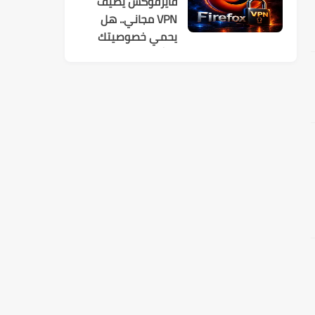
فايرفوكس يضيف
VPN مجاني.. هل
يحمي خصوصيتك
فعلًا؟