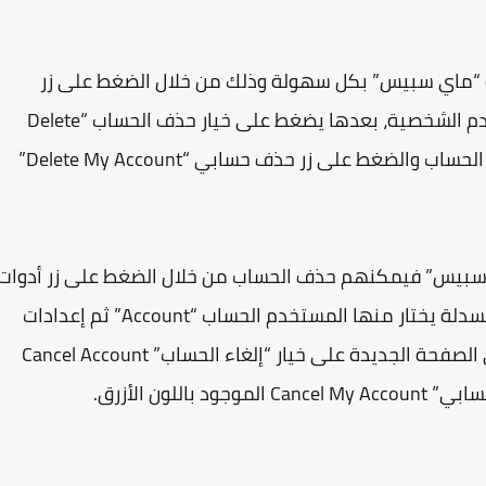
 “ماي سبيس” بكل سهولة وذلك من خلال الضغط على زر
الإعدادات “Settings” الموجود تحت صورة المستخدم الشخصية، بعدها يضغط على خيار حذف الحساب “Delete
Account”، ثم يقوم المستخدم بتحديد سبب حذف الحساب والضغط على زر حذف حسابي “Delete My Account”
بيس” فيمكنهم حذف الحساب من خلال الضغط على زر أدوات
“My Stuff” الموجود في الأعلى، لتظهر قائمة منسدلة يختار منها المستخدم الحساب “Account” ثم إعدادات
الحساب “Account Settings”، يبحث المستخدم في الصفحة الجديدة على خيار “إلغاء الحساب” Cancel Account
لون الأزرق.