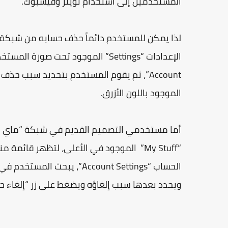
المستخدمين إلى استخدام تويتر وفيسبوك.
لذا يمكن للمستخدم دائماً حذف حسابه من شبكة
الموجود باللون الأزرق.
أما مستخدمي التصميم القديم في شبكة “ماي س
ويحدد بعدها سبب إلغاؤه ويضغط على زر “إلغاء حسابي” Cancel My Account الموجود بال