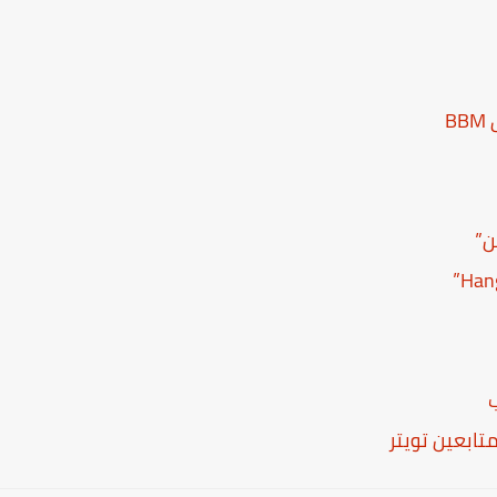
B
ن”
تابعين تويتر