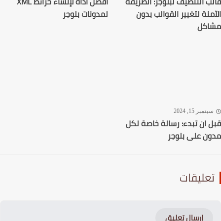
ب التنظيف لبلوجر: الطريقة
أفضل أداة لإنشاء خرائط XML
منة لتغيير القوالب بدون
لمدونات بلوجر
اكل
تمبر 15, 2024
 ان تبدء: رسالة خاصة لكل
ن على بلوجر
عليقات
إرسال تعليق