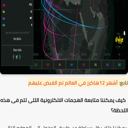
ع:
أشهر 12هاكرز في العالم تم القبض عليهم
 يمكننا متابعة الهجمات الالكترونية اللتى تتم فى هذه
حظة؟
ننا ذلك بكل بساطة عن طريق الدخول الى الموقع التالى