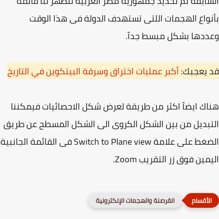
ابقة تم تحديد جمهورية مصر العربية لتظهر لنا قائمة
واع الهجمات اللتى تستهدف الدولة فى هذا الوقت
ددها بشكل مبسط جدآ.
 يعجبك:
أكبر عمليات اختراق وسرقة البيتكوين في التاريخ
ك ايضآ اكثر من طريقة لعرض شكل الاحصائيات فيمكننا
بديل من بين الشكل الكروى الى الشكل المسطح عن طريق
الضغط على علامة Switch to Plane view فى القائمة الجانبية
مين فوق زر التقريب Zoom.
القرصنة والهجمات الإلكترونية