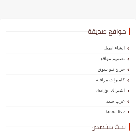
 صديقة
ميل
واقع
و سوق
 مراقبة
د
ko
مخصص