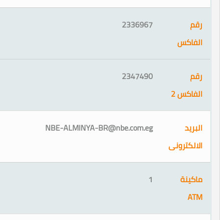
2336967
2347490
2
NBE-ALMINYA-BR@nbe.com.eg
ونى
1