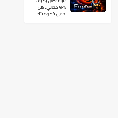
فايرفوكس يضيف
VPN مجاني.. هل
يحمي خصوصيتك
فعلًا؟