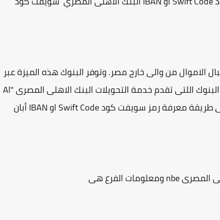
فى هذا الموضوع سنتعرف على رمز السويفت كود Swift Code او IBAN البنك الاهلى المصري سويفت كود
ال الاموال من والى خارج مصر. وتوفر البنوك هذه الميزة عبر
خدمة التحويلات البنكية Transfer. ومن ضمن تلك البنوك اللتى تقدم خدمة التحويلات البنك الاهلى المصرى "Al
Ahly Bank" NBE وفى هذه التدوينة سنتعرف على طريقة معرفة رمز سويفت كود Swift Code او IBAN أبان