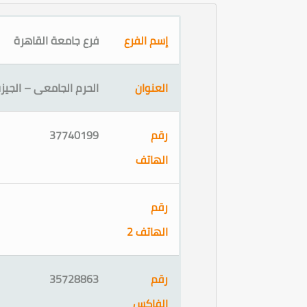
إسم الفرع
فرع جامعة القاهرة
العنوان
الحرم الجامعى – الجيز
رقم
37740199
الهاتف
رقم
الهاتف 2
رقم
35728863
الفاكس