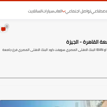
لاصطناعي
تواصل اجتماعي
العاب
سيارات
الساتلايت
0
ة القاهرة - الجيزة
فى هذا الموضوع سنتعرف على رمز السويفت كود Swift Code او IBAN البنك الاهلى المصري سويفت كود البنك الاهلى المصري فرع جامعة