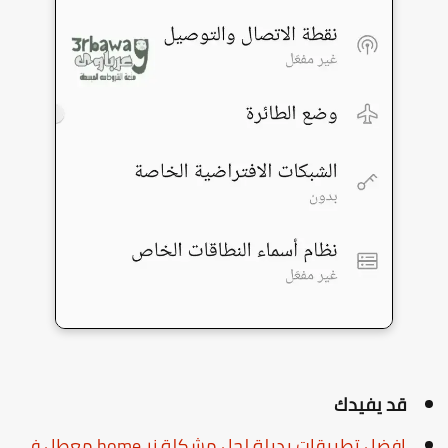
قد يفيدك
افضل تطبيقات بديلة لحل مشكلة زر home معطل فى