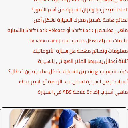
اذا ضبط زوايا وإتزان السيارة من أهم الأمور؟
ئح هامة لغسيل محرك السيارة بشكل آمن
ة زر Shift Lock أو Shift Lock Release بالسيارة
مات تخبرك تعطل دينمو السيارة Dynamo car
ومات ونصائح مهمة عن سيارة الأتوماتيك
ثة أعطال يسببها الفلتر الهوائي بالسيارة
 تقوم برفع وتخزين السيارة بشكل سليم بدون أعطال؟
اب تجعل السيارة تسخن عند الزحمة أو السير ببطء
 أسباب إضاءة علامة ABS في السيارة