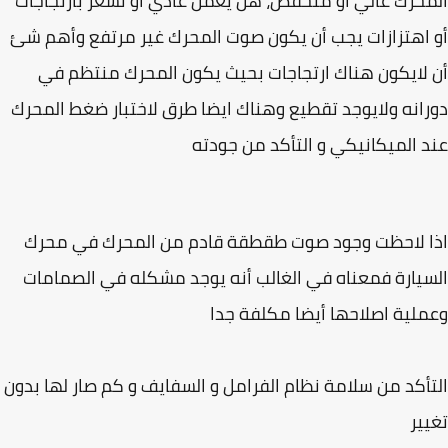
حرك عالي أو منخفض، هل يعمل عادي أو تشعر بارتجاجات
اهتزازات يجب أن يكون صوت المحرك غير مرتفع وأهم شئ
لايكون هناك ارتجاجات بحيث يكون المحرك منتظم في
انه ولايوجد تقطيع وهناك ايضا طرق لاختبار ضغط المحرك
 الميكانيكي و التأكد من جودته
ا لاحظت وجود صوت طقطقة قادم من المحرك في محرك
يارة فمعناه في الغالب أنه يوجد مشكله في الصمامات
لية اصلاحها أيضا مكلفة جدا
أكد من سلامة نظام الفرامل و السفايف و كم صار لها بدون
ير