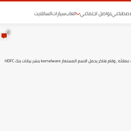
لاصطناعي
تواصل اجتماعي
العاب
سيارات
الساتلايت
0
تعرض أكبر بنك للقطاع الخاص في الهند لاختراق وتسريب لبيانات عملائه ، وقام هاكر يحمل الاسم المستعار kernelware بنشر بيانات بنك HDFC