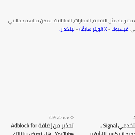
 متنوعة مثل
التقنية
،
السيارات
،
الساتلايت
. يمكن متابعة مقالاتي
ي.
فيسبوك
-
X (تويتر سابقًا)
-
لينكدإن
يونيو 26, 2026
تحذير لمستخدمي Signal ..
تحذير من إضافة Adblock for
ديد لا يكسر التشفير
YouTube.. هل تعرض بياناتك