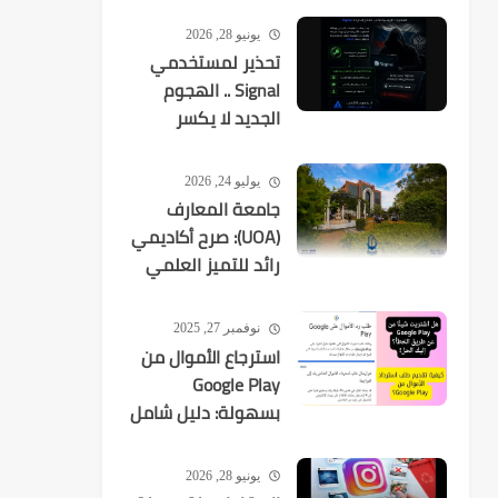
يونيو 28, 2026
تحذير لمستخدمي
Signal .. الهجوم
الجديد لا يكسر
التشفير بل
يستهدفك
يوليو 24, 2026
جامعة المعارف
(UOA): صرح أكاديمي
رائد للتميز العلمي
في العراق
نوفمبر 27, 2025
استرجاع الأموال من
Google Play
بسهولة: دليل شامل
لكل عمليات الشراء
يونيو 28, 2026