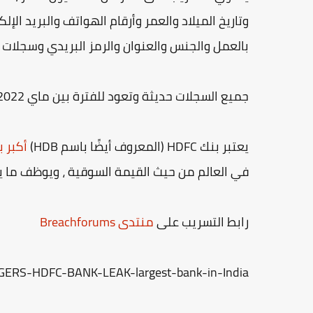
وتاريخ الميلاد والعمر وأرقام الهواتف والبريد الإ
بالعمل والجنس والعنوان والرمز البريدي وسجلات 
جميع السجلات حديثة وتعود للفترة بين ماي 2022 وفيفري/فبراير 2023 بحجم 7.5 جيجا بايت.
يعتبر بنك HDFC (المعروف أيضًا باسم HDB)
أكبر ب
في العالم من حيث القيمة السوقية ، ويوظف ما يقرب من 000
رابط التسريب على
منتدى Breachforums
GERS-HDFC-BANK-LEAK-largest-bank-in-India