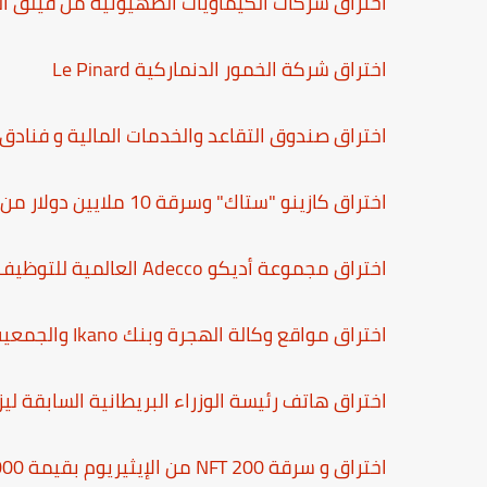
اختراق شركات الكيماويات الصهيونية من فيلق ا
اختراق شركة الخمور الدنماركية Le Pinard
اختراق صندوق التقاعد والخدمات المالية و فنادق 
اختراق كازينو "ستاك" وسرقة 10 ملايين دولار من المقامرين
اختراق مجموعة أديكو Adecco العالمية للتوظيف
اختراق مواقع وكالة الهجرة وبنك Ikano والجمعية الطبية السويدية
اختراق هاتف رئيسة الوزراء البريطانية السابقة لي
اختراق و سرقة 200 NFT من الإيثيريوم بقيمة 360,000 دولار