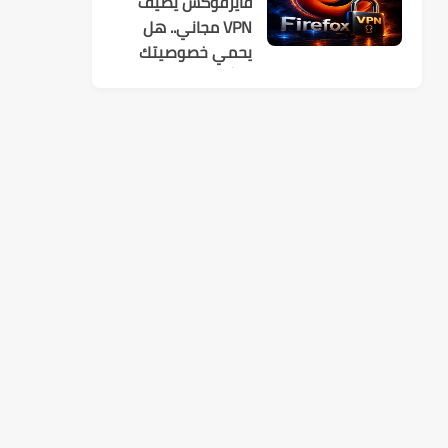
فايرفوكس يضيف
VPN مجاني.. هل
يحمي خصوصيتك
فعلًا؟