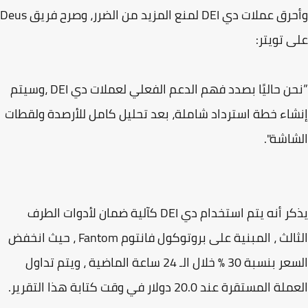
وأحرق عملات دي DEI لمنع المزيد من الضرر، وصرح فريق Deus
 تويتر:
”نحن حاليًا بصدد فهم الدعم الفعلي لعملات دي DEI ،وسيتم
اء خطة استرداد شاملة، بعد تحليل كامل للأرصدة ولقطات
اشة".
يذكر أنه يتم استخدام دي DEI كآلية ضمان لأدوات الطرف
الثالث ، المبنية على بروتوكول فانتوم Fantom ، حيث انخفض
السعر بنسبة 30 ٪ خلال الـ 24 ساعة الماضية ، ويتم تداول
المستقرة عند 20.0 دولار في وقت كتابة هذا التقرير.