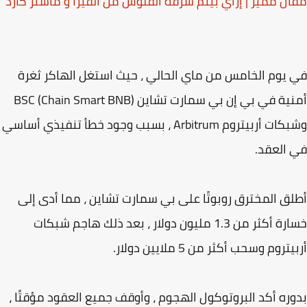
ل مميز | إزاي بيتم سرقة الفلوس من الفيزا و ماستر كارد
يوم الخامس من ماي الحالي ، حيث استغل الهاكر ثغرة
أمنية في بي إن بي سمارت تشاين (BSC (Chain Smart BNB
وشبكات أربيتروم Arbitrum ، بسبب وجود خطأ تنفيذي أساسي
العقد.
ق المخترق روبوتًا على بي سمارت تشاين ، مما أدى إلى
خسارة أكثر من 1.3 مليون دولار ، بعد ذلك هاجم شبكات
تروم وسحب أكثر من 5 ملايين دولار.
ره أكد البروتوكول الهجوم ، وأوقف جميع العقود مؤقتًا ،