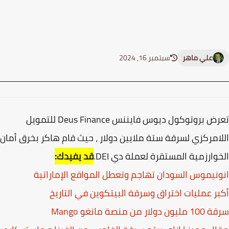
علي ماهر
سبتمبر 16, 2024
تعرض بروتوكول ديوس فايننس Deus Finance للتمويل
امركزي لسرقة ستة ملايين دولار ، حيث قام هاكر بخرق أمان
وارزمية المستقرة لعملة دي DEI.
قد يفيدك:
نيموس السودان تهاجم وتعطل المواقع الإماراتية
ر عمليات اختراق وسرقة البيتكوين في التاريخ
ولار من منصة مانغو Mango