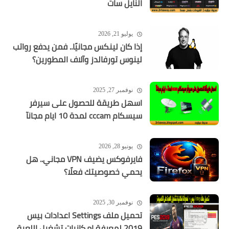
النايل سات
يوليو 21, 2026
إذا كان لينكس مجانيًا.. فمن يدفع رواتب
لينوس تورفالدز وآلاف المطورين؟
نوفمبر 27, 2025
اسهل طريقة للحصول على سيرفر
سيسكام cccam لمدة 10 ايام مجانآ
يونيو 28, 2026
فايرفوكس يضيف VPN مجاني.. هل
يحمي خصوصيتك فعلًا؟
نوفمبر 30, 2025
تحميل ملف Settings اعدادات بيس
2019 لمعرفة إمكانيات تشغيل اللعبة