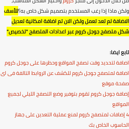
خلال الدخول إلى متجر
كروم
واختيار الشكل المناسب،
ن ماذا إذا رغب المستخدم بتصميم شكل خاص به؟
للأسف
ضافة لم تعد تعمل ولكن الان تم اضافة امكانية تعديل
ل متصفح جوجل كروم عبر اعدادات المتصفح "تخصيص"
ع ايضا:
فة لتحديد وقت تصفح المواقع وحظرها على جوجل كروم
فة لمتصفح جوجل كروم للكشف عن الروابط التالفة فى اى
حة موقع
فة جوجل كروم تقوم بتوفير وضع التصفح الليلي لجميع
واقع
 إضافات لمتصفح كروم لمنع عملية التعدين على جهاز
اسوب الخاص بك