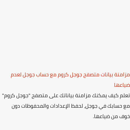
منة بيانات متصفح جوجل كروم مع حساب جوجل لعدم
اعها
م كيف يمكنك مزامنة بياناتك على متصفح "جوجل كروم"
حسابك في جوجل، لحفظ الإعدادات والمحفوظات دون
ف من ضياعها.