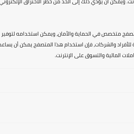
ترنت. ويمكن أن يؤدي ذلك إلى الحد من خطر الاختراق الإلكتروني
إن متصفح Bitdefender Safepay هو متصفح متخصص في الحماية والأمان، ويمكن استخدامه لتوفير
 للأفراد والشركات، فإن استخدام هذا المتصفح يمكن أن يساعد
املات المالية والتسوق على الإنترنت.