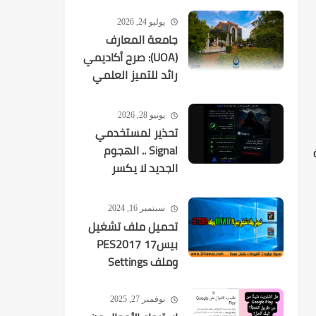
يوليو 24, 2026
جامعة المعارف
(UOA): صرح أكاديمي
رائد للتميز العلمي
في العراق
يونيو 28, 2026
تحذير لمستخدمي
Signal .. الهجوم
الجديد لا يكسر
التشفير بل
يستهدفك
سبتمبر 16, 2024
تحميل ملف تشغيل
بيس17 PES2017
وملف Settings
نوفمبر 27, 2025