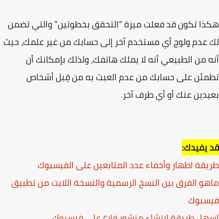
ا تكون قد فعلت ميزة “التحقق بخطوتين” والتي تضمن
عدم ولوج أي مستخدم آخر إلى حسابك من غير علمك، حيث
 من الطبيعي أنه لا يملك هاتفك، ولذلك بإمكانك أن
ئن على حسابك من عدم العبث به من قِبل أشخاص
دين عنك أو أي طرف آخر.
يفيدك:
قة اظهار وأخفاء عدد المتابعين على الفيسبوك
و الفرق بين النسخ الرسمية والنسخة اللايت من تطبيق
سبوك
ل طريقة لانشاء منشور فارغ على فيسبوك