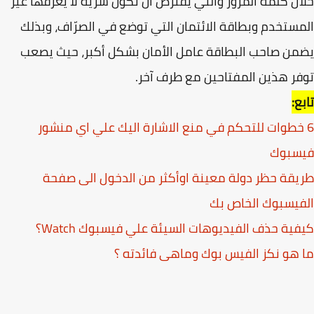
ل كلمة المرور والتي يفترض أن تكون سرية لا يعرفها غير
ستخدم وبطاقة الائتمان التي توضع في الصرّاف، وبذلك
ن صاحب البطاقة عامل الأمان بشكل أكبر، حيث يصعب
ر هذين المفتاحين مع طرف آخر.
ع:
 خطوات للتحكم في منع الاشارة اليك علي اي منشور
سبوك
قة حظر دولة معينة اوأكثر من الدخول الى صفحة
يسبوك الخاص بك
ية حذف الفيديوهات السيئة علي فيسبوك Watch؟
هو نكز الفيس بوك وماهى فائدته ؟