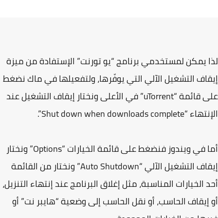
 يمكن لمستخدمي برنامج “يو تورنت” الإستفادة من ميزة
اف التشغيل الآلي التي يوفّرها، ولتفعيلها في ماك نضغط
على قائمة “uTorrent” في الأعلى ونختار إيقاف التشغيل عند
Shut down when downloads comple”.
أما في ويندوز فنضغط على قائمة الخيارات “Options” ونختار
إيقاف التشغيل الآلي “Auto Shutdown” ونختار من القائمة
 الخيارات المناسبة، مثل إغلاق البرنامج عند إنتهاء التنزيل،
إيقاف الحاسب، أو نقل الحاسب إلى وضعية “هايبر نت” أو