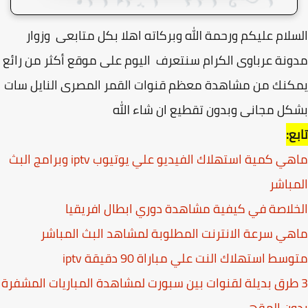
لام عليكم ورحمة الله وبركاته اهلا بكل متابعى وزوار
نة عرباوى الكرام سنتعرف اليوم على موقع أكثر من رائع
نك من مشاهدة معظم قنوات القمر المصرى النايل سات
ل مجانى وبدون تقطيع ان شاء الله
ع:
ماهي كمية استهلاك الفيديو علي يوتيوب iptv وبرامج البث
باشر
لاصة في كيفية مشاهدة دوري ابطال افريقيا
ي سرعة الانترنت المطلوبة لمشاهد البث المباشر
ط استهلاك النت علي مباراة 90 دقيقة iptv
 طرق بديلة لقنوات بين سبورت لمشاهدة المباريات المشفرة
ون المقهي