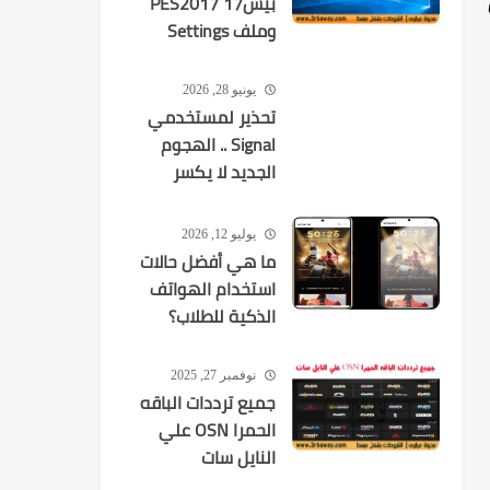
بيس17 PES2017
وملف Settings
يونيو 28, 2026
تحذير لمستخدمي
Signal .. الهجوم
الجديد لا يكسر
التشفير بل
يستهدفك
يوليو 12, 2026
ما هي أفضل حالات
استخدام الهواتف
الذكية للطلاب؟
نوفمبر 27, 2025
جميع ترددات الباقه
الحمرا OSN علي
النايل سات