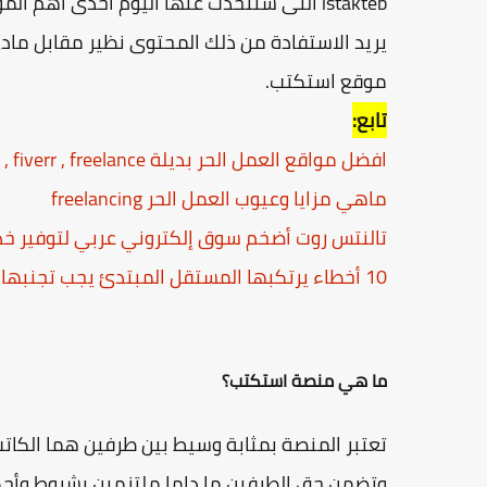
istakteb التى سنتحدث عنها اليوم احدى اهم
يريد الاستفادة من ذلك المحتوى نظير مقابل م
موقع استكتب.
تابع:
افضل مواقع العمل الحر بديلة upwork , fiverr , freelance
ماهي مزايا وعيوب العمل الحر freelancing
تالنتس روت أضخم سوق إلكتروني عربي لتوفير خد
10 أخطاء يرتكبها المستقل المبتدئ يجب تجنبها
ما هي منصة استكتب؟
تعتبر المنصة بمثابة وسيط بين طرفين هما الكات
وتضمن حق الطرفين ما داما ملتزمين بشروط وأحك