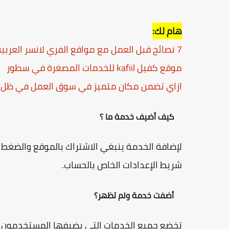
هام لك:
7 نصائح قبل العمل مع مواقع الفري لانسر العربية يجب ان تعرفها
موقع كفيل kafiil للخدمات المصغرة في سطور
ازاي تضمن مكان متميز في سوق العمل في ظل ت
كيف أضيف خدمة ما ؟
لإضافة الخدمة ينبغي الاشتراك بالموقع والضغط عل
شريط الإعدادات الخاص بالحساب.
أضفت خدمة ولم تظهر؟
تخضع جميع الخدمات التي يضيفها المستخدمون إ