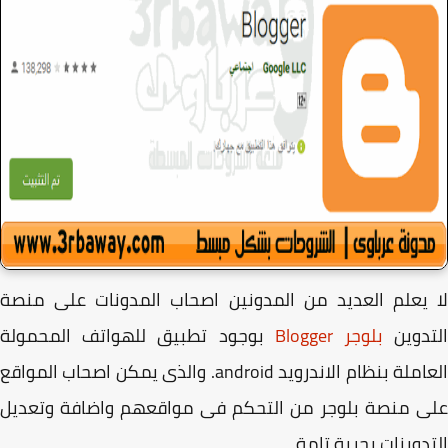
يعلم العديد من المدونين اصحاب المدونات على منصة
تدوين
بلوجر Blogger
بوجود تطبيق للهواتف المحمولة
العاملة بنظام الاندرويد android. والذى يمكن اصحاب المواقع
ى منصة بلوجر من التحكم فى مواقعهم واضافة وتعديل
دوينات بحرية تامة.