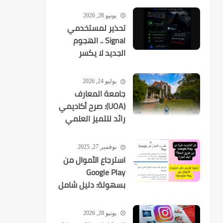
يونيو 28, 2026
تحذير لمستخدمي
Signal .. الهجوم
الجديد لا يكسر
التشفير بل
يستهدفك
يوليو 24, 2026
جامعة المعارف
(UOA): صرح أكاديمي
رائد للتميز العلمي
في العراق
نوفمبر 27, 2025
استرجاع الأموال من
Google Play
بسهولة: دليل شامل
لكل عمليات الشراء
يونيو 28, 2026