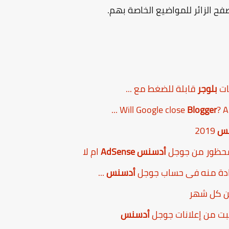
فح الزائر للمواضيع الخاصة بهم.
ات
بلوجر
قابلة للضغط مع ...
Blogger
? An
نس
2019
أدسنس AdSense
ام لا
فادة منه فى حساب جوجل
أدسنس
...
بت من إعلانات جوجل
أدسنس