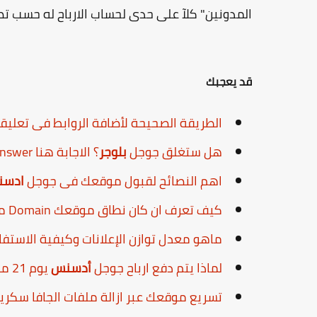
المدونين" كلآ على حدى لحساب الارباح له حسب تص
قد يعجبك
الطريقة الصحيحة لأضافة الروابط فى تعليق
هل ستغلق جوجل
بلوجر
؟ الاجابة هنا Will Google close
swer ...
اهم النصائح لقبول موقعك فى جوجل
ادس
كيف تعرف ان كان نطاق موقعك Domain محظور من جوجل
ماهو معدل توازن الإعلانات وكيفية الاست
لماذا يتم دفع ارباح جوجل
أدسنس
يوم 21 من كل شهر
تسريع موقعك عبر ازالة ملفات الجافا سكري