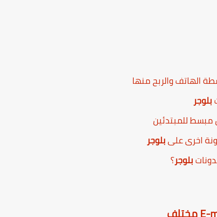
طة الهاتف والربح منها
ت
بلوجر
مبسط للمبتدئين
ونة اخرى على
بلوجر
دونات
بلوجر
؟