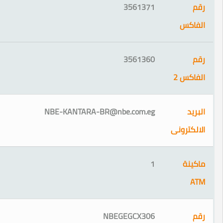
3561371
3561360
2
NBE-KANTARA-BR@nbe.com.eg
ونى
1
NBEGEGCX306