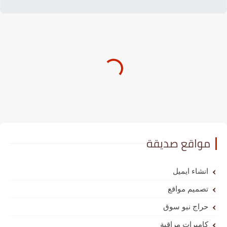
 صديقة
ميل
واقع
و سوق
 مراقبة