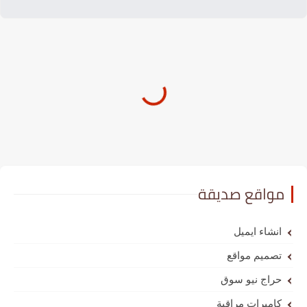
 صديقة
ميل
واقع
و سوق
 مراقبة