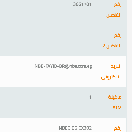
3661701
2
NBE-FAYID-BR@nbe.com.eg
ونى
1
NBEG EG CX302