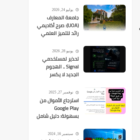
يوليو 24, 2026
جامعة المعارف
(UOA): صرح أكاديمي
رائد للتميز العلمي
في العراق
يونيو 28, 2026
تحذير لمستخدمي
Signal .. الهجوم
الجديد لا يكسر
التشفير بل
يستهدفك
نوفمبر 27, 2025
استرجاع الأموال من
Google Play
بسهولة: دليل شامل
لكل عمليات الشراء
سبتمبر 16, 2024