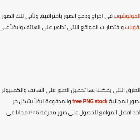
لفوتوشوب
فى اخراج ودمج الصور بأحترافية، وتأتي تلك الصور
قونات
واختصارات المواقع اللتى تظهر على الهاتف وايضآ على
طرق اللتى يمكننا بها تحميل الصور على الهاتف والكمبيوتر
صور المجانية
free PNG stock
والمدفوعة ايضآ بشكل حر
وبدون مقابل، وفى السطور التالية سنتعرف على احد افضل المواقع للحصول على صور مفرغة PnG مجانا فى