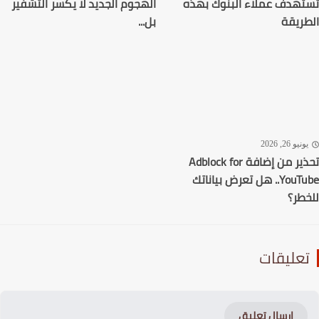
هدف عملاء البنوك بهذه
الهجوم الجديد لا يكسر التشفير
ريقة
بل...
نيو 26, 2026
تحذير من إضافة Adblock for
YouTube.. هل تعرض بياناتك
طر؟
عليقات
إرسال تعليق