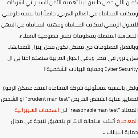
ن اللي حصل دا بين لينا أهمية الأمن السيبراني لشركات
اتب المحاماة في العالم العربي، خاصةً إننا بنتجه دلوقتي
حول الرقمي لمكاتب المحاماة ومهنة المحاماة من المهن
ساسة المتصلة بمعلومات تمس خصوصية العملاء،
لفعل المعلومات دي ممكن تكون محل إبتزاز لأصحابها..
ياترى في مصر وباقي الدول العربية هنهتم احنا بي ال
Cyber S وحماية البيانات الشخصية!!
ن بالنسبة لمسئولية شركة المحاماه اعتقد ممكن الرجوع
لمعايير عناية الشخص الحريص "prudent man test" او الشخص
reasonable man tes" لان
الهجمات السيبرانية
عاصرة
أثبتت استحالة الالتزام بتحقيق نتيجة في مجال
ية البيانات ..