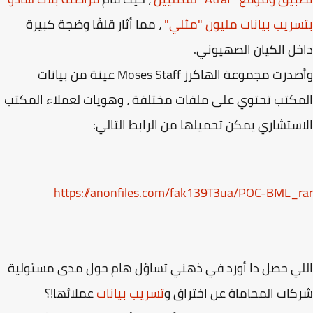
ريب بيانات مليون "مثلي"
، مما أثار قلقًا وضجة كبيرة
ل الكيان الصهيوني.
وأصدرت مجموعة الهاكرز Moses Staff عينة من بيانات
كتب تحتوي على ملفات مختلفة ، وهويات لعملاء المكتب
ستشاري يمكن تحميلها من الرابط التالي:
https://anonfiles.com/fak139T3ua/POC-BML_
ي حصل دا أورد في ذهني تساؤل هام حول مدى مسئولية
ات المحاماة عن اختراق و
تسريب بيانات
عملائها!؟