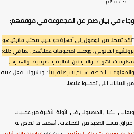
اصة بيهم.
اء في بيان صدر عن المجموعة في موقعهم:
د تمكنا من الوصول إلى أجهزة حواسيب مكتب ماتيتياهو
تشيم القانوني . ووصلنا لمعلومات عملائهم ، بما في ذلك:
ومات الهوية ، والقوانين المالية والضريبية ، والعقود ،
معلومات الخاصة. سيتم نشرها قريبا
."، ونشروا بالفعل عينة
البيانات اللي تحصلوا عليها.
اني الكيان الصهيوني في الأونة الأخيرة من عمليات
راق مست العديد من القطاعات ، أهمها ما تعرض له
 وموقع "Atraf" للمثليين
، حيث قام
قراصنة بلاك شادو