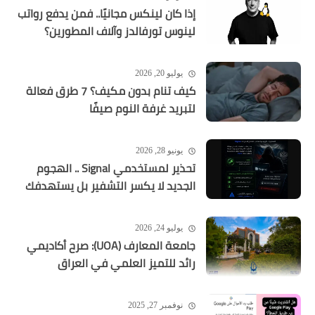
إذا كان لينكس مجانيًا.. فمن يدفع رواتب
لينوس تورفالدز وآلاف المطورين؟
يوليو 20, 2026
كيف تنام بدون مكيف؟ 7 طرق فعالة
لتبريد غرفة النوم صيفًا
يونيو 28, 2026
تحذير لمستخدمي Signal .. الهجوم
الجديد لا يكسر التشفير بل يستهدفك
يوليو 24, 2026
جامعة المعارف (UOA): صرح أكاديمي
رائد للتميز العلمي في العراق
نوفمبر 27, 2025