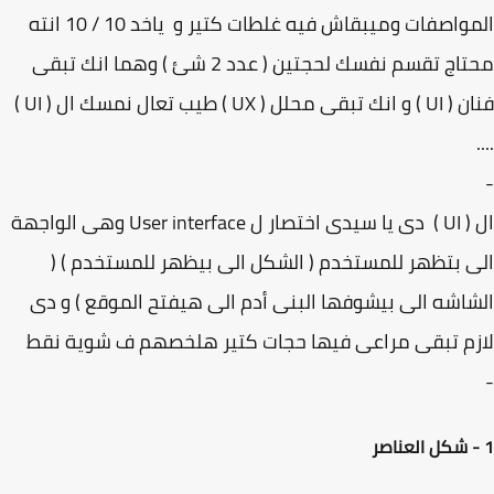
المواصفات وميبقاش فيه غلطات كتير و ياخد 10 / 10 انته
محتاج تقسم نفسك لحجتين ( عدد 2 شئ ) وهما انك تبقى
فنان ( UI ) و انك تبقى محلل ( UX ) طيب تعال نمسك ال ( UI )
ال ( UI ) دى يا سيدى اختصار ل User interface وهى الواجهة
 بتظهر للمستخدم ( الشكل الى بيظهر للمستخدم ) (
اشه الى بيشوفها البنى أدم الى هيفتح الموقع ) و دى
م تبقى مراعى فيها حجات كتير هلخصهم ف شوية نقط