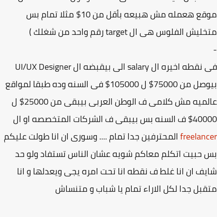
موقع هعمله مش هبيعه بأقل من 10$ مثلا تمام بس
ش الفلوس هى ال target رقم واحد من شغلك )
فى نقطه اخيره ال salary الى بيقبضه ال UI/UX Designer
بيوصل من 75000$ ل 105000$ فى السنه وده طبقا لمواقع
عالميه مش كلامى ف الوطن العربى بيبقى من 25000$ ل
بيبقى ف الشركات المتخصصه او ال
freelan
المحترفين جدا تمام .... وسورى ان انا طولت عليكم
حبيت اتكلم معاكم شويه عشان الناس تستفاد ولو حد
ف ان انا غلط ف نقطه انا تحت امره يجى ويعدلها و انا
بل جدا لكل الاراء تمام يا شباب و متنساش