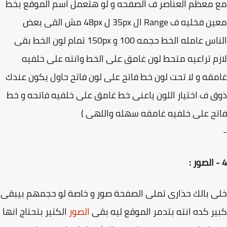
معظم العناصر ف الصفحه و لو هتعمل اسم الموقع بخط
معين فخليه ف Range ال 35px ل 48px مش القى بعض
الناس عامله الخط حجمه 100 و 150px تمام لون الخط بقى
م تراعيه متحط لون غامق على الخط وانته على خلفيه
قه و لا تحت لون خط فاتح على لون فاتح حاول يكون عندك
 ف اختيار اللون ياعنى خط غامق على خلفيه فاتحه و خط
ح على خلفيه غامقه سهله واللهى )
 بالك حذارى تملى الصفحة صور و خاصة لو حجمهم بيبقى
ر كده انته بتدمر الموقع ليه بقى
الصور
الكتير بتحتاج انها