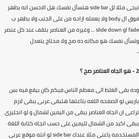
نيجى مثلا لل side bar هتسأل نفسك هل الاحسن انه يظهر
فوق ال body ولا يعمله ازاحه من على الجنب ولا يظهر ب
fade او slide down ... وغيره من العناصر بتقف عند كل عنصر
أل نفسك هو مكانه ده صح ولا محتاج يتعدل
 بقى الغلط الى معظم الناس فيكم كان بيقع فيه بس
يس لو الصفحه اللغه بتاعتها هتبقى عربى يبقى لازم
عى ان اتجاه العناصر يبقى من اليمين لشمال و لو انجليزى
ى اكيد من الشمال لليمين على حسب اتجاه كتابة اللغة
المستخدمه ياعنى مثلا عندك side bar لو انته موقع عربى