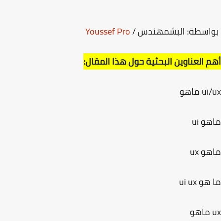
اسطة: البشمهندس /
Youssef Pro
 العناوين البحثية حول هذا المقال:
 ماهو
و ui
و ux
 ui ux