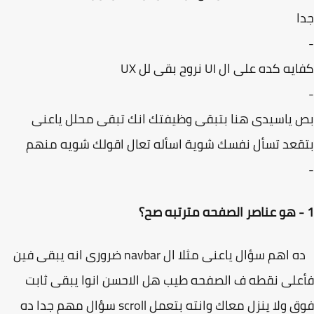
 كده على ال UI نروح بقى لل UX
ياسيدى هنا بتبقى وظيفتك انك تبقى محلل ياعنى
عد تسأل نفسك شوية اسأله تعال اقولك شويه منهم
ده اهم سؤال ياعنى مثلا ال navbar ضرورى انه يبقى فين
لى نقطه ف الصفحه طيب هل الاحسن انوا يبقى ثابت
فوق ولا ينزل معاك وانته بتعمل scroll سؤال مهم جدا ده