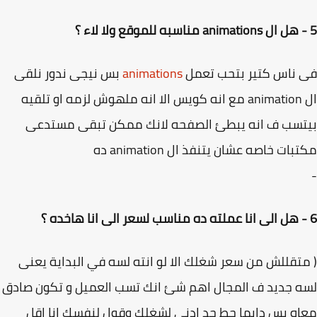
 ناس كتير بتحب تعمل
animations
بس نيجى ندور نلقى
ال animation مع انه كويس الا انه ملهوش لزمه او تلقيه
تسب ف انه يبطئ الصفحه لانك ممكن تبقى مستدعى
ات خاصه عشان يتنفذ ال animation ده
تقللش من سعر شغلك الا لو انته لسه في البداية يعنى
 جديد ف المجال اهم شئ انك تسب العميل و تكون صادق
ه بس دايما حط حد ادنى لشغلك وقول لنفسك انا اقل