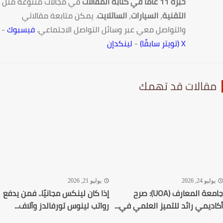
خبرة 11 عامًا في كتابة المقالات
في مجالات متنوعة مثل
التقنية
،
السيارات
،
الساتلايت
. يمكن متابعة مقالاتي
والتواصل معي عبر وسائل التواصل الاجتماعي.
فيسبوك
-
X (تويتر سابقًا)
-
لينكدإن
قالات قد تهمك
ليو 24, 2026
يوليو 21, 2026
جامعة المعارف (UOA): صرح
إذا كان لينكس مجانيًا.. فمن يدفع
ديمي رائد للتميز العلمي في...
رواتب لينوس تورفالدز وآلاف...