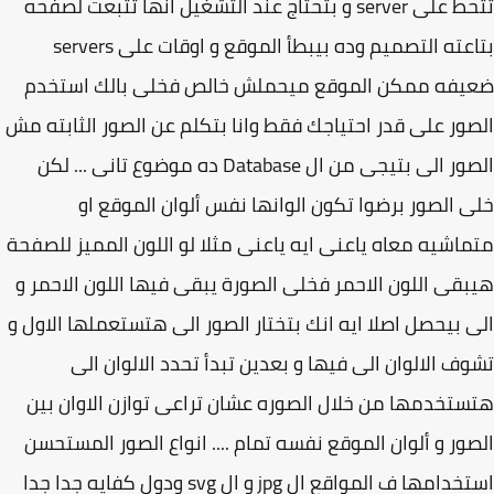
تتحط على server و بتحتاج عند التشغيل انها تتبعت لصفحه
بتاعته التصميم وده بيبطأ الموقع و اوقات على servers
يفه ممكن الموقع ميحملش خالص فخلى بالك استخدم
ور على قدر احتياجك فقط وانا بتكلم عن الصور الثابته مش
الصور الى بتيجى من ال Database ده موضوع تانى ... لكن
 الصور برضوا تكون الوانها نفس ألوان الموقع او
اشيه معاه ياعنى ايه ياعنى مثلا لو اللون المميز للصفحة
قى اللون الاحمر فخلى الصورة يبقى فيها اللون الاحمر و
 بيحصل اصلا ايه انك بتختار الصور الى هتستعملها الاول و
ف الالوان الى فيها و بعدين تبدأ تحدد الالوان الى
تخدمها من خلال الصوره عشان تراعى توازن الاوان بين
ور و ألوان الموقع نفسه تمام .... انواع الصور المستحسن
استخدامها ف المواقع ال jpg و ال svg ودول كفايه جدا جدا