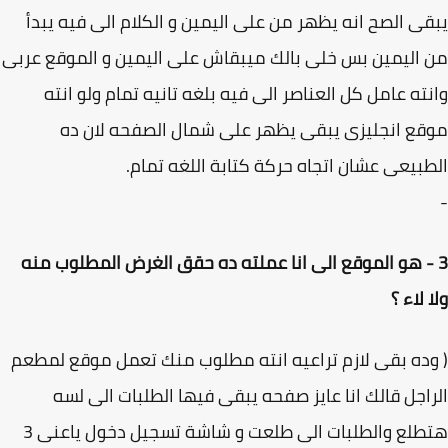
ى الصح انه يظهر من على اليمين و الكلام الى فيه يبدأ
اليمين بس خلى بالك ميبقاش على اليمين و الموقع عربى
ته عامل كل العناصر الى فيه بلغه تانيه تمام ولو انته
ع انجليزى يبقى يظهر على شمال الصفحه لان ده
بيعى عشان اتجاه حركة كتابة اللغه تمام.
 - هو الموقع الى انا عملته ده حقق الغرض المطلوب منه
 لاء ؟
ده بقى لازم تراعيه انته مطلوب منك تعمل موقع لمطعم
اجل قالك انا عايز صفحه يبقى فيها الطلبات الى لسه
هتطلع والطلبات الى طلعت و شاشة تسجيل دخول ياعنى 3