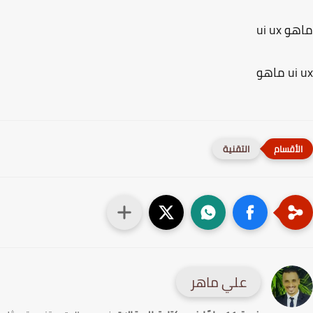
 ui ux
 ماهو
التقنية
علي ماهر