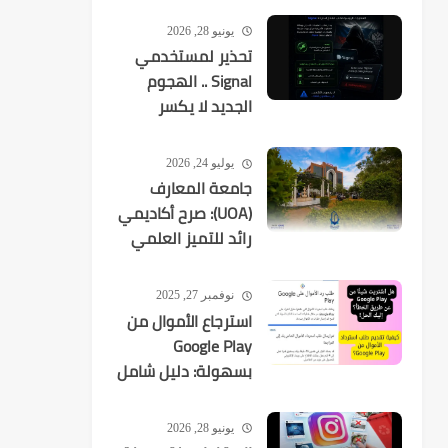
يونيو 28, 2026
تحذير لمستخدمي
Signal .. الهجوم
الجديد لا يكسر
التشفير بل
يستهدفك
يوليو 24, 2026
جامعة المعارف
(UOA): صرح أكاديمي
رائد للتميز العلمي
في العراق
نوفمبر 27, 2025
استرجاع الأموال من
Google Play
بسهولة: دليل شامل
لكل عمليات الشراء
يونيو 28, 2026