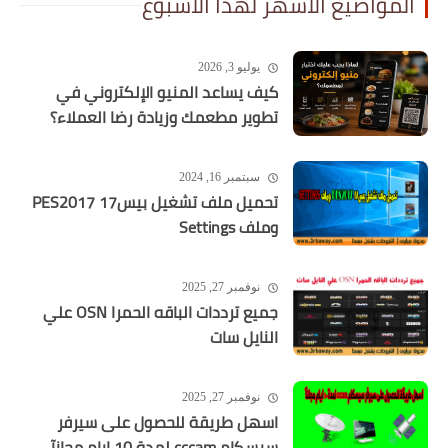
المواضيع الاشهر لهذا الاسبوع
يوليو 3, 2026
كيف يساعد المنيو الإلكتروني في
تطوير مطعمك وزيادة رضا العملاء؟
سبتمبر 16, 2024
تحميل ملف تشغيل بيس17 PES2017
وملف Settings
نوفمبر 27, 2025
جميع ترددات الباقه الحمرا OSN علي
النايل سات
نوفمبر 27, 2025
اسهل طريقة للحصول على سيرفر
سيسكام cccam لمدة 10 ايام مجانآ