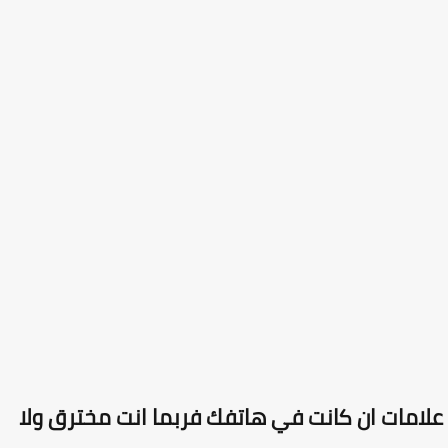
امات ان كانت في هاتفك فربما انت مخترق ولا