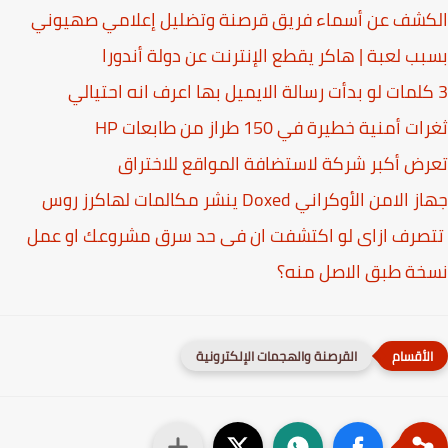
كشف عن أسماء فريق قرصنة وتضليل إعلامي صهيوني
ب لعبة | هاكر يقطع الإنترنت عن دولة أندورا
 أمنية خطيرة في 150 طراز من طابعات HP
ض أكبر شركة لاستضافة المواقع للاختراق
لامن الأوكراني Doxed ينشر مكالمات لهاكرز روس
صرف ازاى لو اكتشفت ان فى حد سرق مشروعك او عمل
خة طبق اﻻصل منه؟
القرصنة والهجمات الإلكترونية