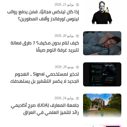
يوليو 21, 2026
إذا كان لينكس مجانيًا.. فمن يدفع رواتب
لينوس تورفالدز وآلاف المطورين؟
يوليو 20, 2026
كيف تنام بدون مكيف؟ 7 طرق فعالة
لتبريد غرفة النوم صيفًا
يونيو 28, 2026
تحذير لمستخدمي Signal .. الهجوم
الجديد لا يكسر التشفير بل يستهدفك
يوليو 24, 2026
جامعة المعارف (UOA): صرح أكاديمي
رائد للتميز العلمي في العراق