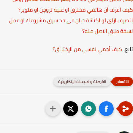
 أعرف أن هاتفي مخترق او عليه تروجن او ملوير؟
رف ازاى لو اكتشفت ان فى حد سرق مشروعك او عمل
خة طبق اﻻصل منه؟
ع:
كيف أحمي نفسي من الإختراق؟
القرصنة والهجمات الإلكترونية