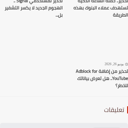
ير.. حملة الساعة الذكية
تحذير لمستخدمي Signal ..
هدف عملاء البنوك بهذه
الهجوم الجديد لا يكسر التشفير
ريقة
بل...
نيو 26, 2026
تحذير من إضافة Adblock for
YouTube.. هل تعرض بياناتك
طر؟
عليقات