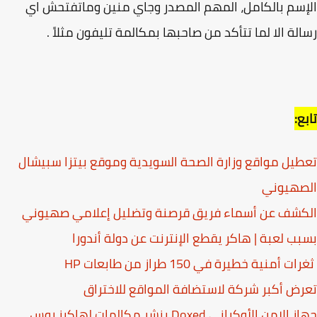
سم بالكامل، المهم المصدر وجاي منين وماتفتحش اي
لة الا لما تتأكد من صاحبها بمكالمة تليفون مثلاً .
ع:
يل مواقع وزارة الصحة السويدية وموقع بيتزا سبيشال
صهيوني
كشف عن أسماء فريق قرصنة وتضليل إعلامي صهيوني
ب لعبة | هاكر يقطع الإنترنت عن دولة أندورا
ت أمنية خطيرة في 150 طراز من طابعات HP
ض أكبر شركة لاستضافة المواقع للاختراق
لامن الأوكراني Doxed ينشر مكالمات لهاكرز روس