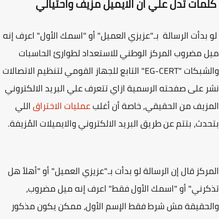
مات تدل علي ان الايميل مزيف واحتيالي
بدأت الرسالة بـ"عزيزي العميل" أو "اسمك الأول" اعرف إنه
 مضروب المركز الوطني للاستعداد لطوارئ الحاسبات
والشبكات "EG-CERT" التابع للجهاز القومي لتنظيم الاتصالات
 على صفحته الرسمية ازاي تتعرف علي البريد الالكتروني
زيف من الحقيقي, خاصة أن أغلب
عمليات الاختراق
اللي
دث، بتتم عن طريق البريد الالكتروني والايميلات المُزيفة.
ركز قال إن الرسالة لو بدأت بـ"عزيزي العميل" أو "أهلاً هل
رني" أو "اسمك الأول فقط" اعرف إنه ميل مضروب،
حقيقة مش شرط فقط الإسم الأول، ممكن يكون مذكور