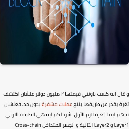
و قال انه كسب باونتي قيمتها ٢ مليون دولار علشان اكتشف
ة يقدر عن طريقها ينتج
عملات مشفرة
بدون حد. فعلشان
م ايه الثغرة لازم الأول اشرحلكم ايه هي الطبقة الاولي
Layer1 و Layer2 التانية و الجسر المتداخل Cross-chain