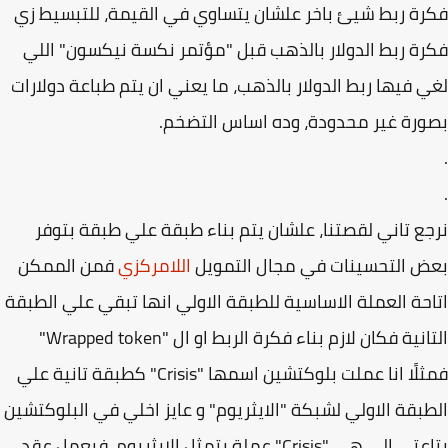
ة ربط شيئ باخر علشان يتساوي في القيمة، للتبسيط زي
ة ربط الدولار بالذهب قبل "مؤتمر نكسة نيكسون" اللي
 فيها ربط الدولار بالذهب، ما يعني ان يتم طباعة دولارات
رة غير محدودة، وده اساس التضخم.
ع تاني لقصتنا، علشان يتم بناء طبقة علي طبقة بتوفر
 التحسينات في مجال التمويل
اللامركزي
فمن الممكن
حة العملة الاساسية للطبقة الاولي انها تبقي علي الطبقة
التانية فكان لازم بناء فكرة الربط او ال "Wrapped token"
فمثلًا انا عملت بلوكتشين اسمها "Crisis" كطبقة تانية علي
بقة الاولي لشبكة "الايثريوم" و عايز اخلي في البلوكتشين
بتاعتي الي هي "Crisis" عملة بتمثل الايثريوم، فبعمل عقد