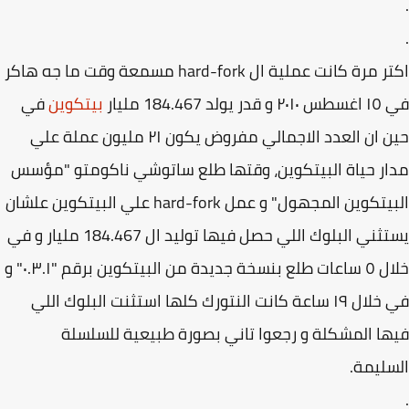
اكتر مرة كانت عملية ال hard-fork مسمعة وقت ما جه هاكر
لد 184.467 مليار
بيتكوين
في
حين ان العدد الاجمالي مفروض يكون ٢١ مليون عملة علي
ر حياة البيتكوين، وقتها طلع ساتوشي ناكومتو "مؤسس
البيتكوين المجهول" و عمل hard-fork علي البيتكوين علشان
يستثني البلوك اللي حصل فيها توليد ال 184.467 مليار و في
خلال ٥ ساعات طلع بنسخة جديدة من البيتكوين برقم "٠.٣.١" و
في خلال ١٩ ساعة كانت النتورك كلها استثنت البلوك اللي
ا المشكلة و رجعوا تاني بصورة طبيعية للسلسلة
ليمة.