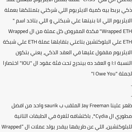
 بربط بيه كمية الايثريوم اللي شركتي بتمتلكها بعملة
يثريوم اللي انا بنيتها علي شبكتي و اللي بتاخد اسم "
Wrapped ETH" فكدة المفروض كل عملة من ال Wrapped
ETH علي البلوكتشين بتاعتي بتقابلها عملة ETH علي شبكة
يثريوم مقفول عليها في العقد الذكي، يعني بتكون
النسبة ١:١ و العقد ده بيندرج تحت فئة عقود ال "IOU" اختصارا
"I Owe You"
ظهر علينا Jay Freeman الملقب ب saurik واحد من افضل
مطوري ال Cydia*، باكتشافه لثغرة في الطبقات التانية
للبلوكتشين، اللي عن طريقها بيقدر يولد عملات ال “Wrapped