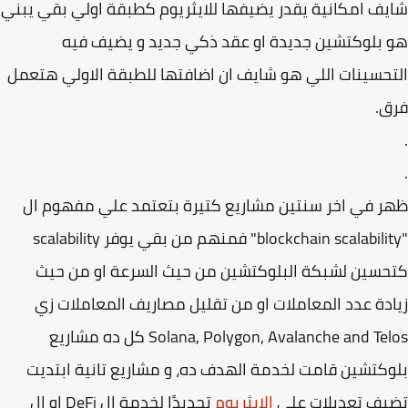
ف امكانية يقدر يضيفها للايثريوم كطبقة اولي بقي يبني
بلوكتشين جديدة او عقد ذكي جديد و يضيف فيه
حسينات اللي هو شايف ان اضافتها للطبقة الاولي هتعمل
ق.
 في اخر سنتين مشاريع كتيرة بتعتمد علي مفهوم ال
"blockchain scalability" فمنهم من بقي يوفر scalability
سين لشبكة البلوكتشين من حيث السرعة او من حيث
دة عدد المعاملات او من تقليل مصاريف المعاملات زي
Solana, Polygon, Avalanche and Telos كل ده مشاريع
كتشين قامت لخدمة الهدف ده، و مشاريع تانية ابتديت
يف تعديلات علي
الايثريوم
تحديدًا لخدمة ال DeFi او ال