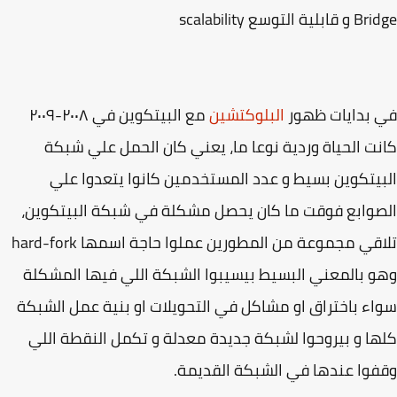
ية التوسع scalability
 بدايات ظهور
البلوكتشين
مع البيتكوين في ٢٠٠٨-٢٠٠٩
ت الحياة وردية نوعا ما، يعني كان الحمل علي شبكة
يتكوين بسيط و عدد المستخدمين كانوا يتعدوا علي
وابع فوقت ما كان يحصل مشكلة في شبكة البيتكوين،
تلاقي مجموعة من المطورين عملوا حاجة اسمها hard-fork
 بالمعني البسيط بيسيبوا الشبكة اللي فيها المشكلة
ء باختراق او مشاكل في التحويلات او بنية عمل الشبكة
ا و بيروحوا لشبكة جديدة معدلة و تكمل النقطة اللي
وا عندها في الشبكة القديمة.