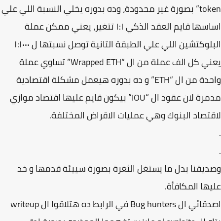
token” بصورة غير محدودة، وده بدوره يخلي النسبة اللي علي
اساسها قايم العقد الذكي ١:١ تتغير، يعني ممكن عملة
البلوكتشين اللي علي الطبقة التانية توصل نسبتها ل ١:١٠٠٠
يعني كل الف عملة من ال “Wrapped ETH” تساوي عملة
واحدة من ال “ETH” و ده بدوره هيعمل مشكلة اقتصادية
مدمرة لان عقود ال “IOU” بيكون قايم عليها اقتصاد موازي
تصاد البنوك وهي عمليات الاقراض المختلفة.
يقنا بدل ما يستغل الثغرة بصورة سييئة قدمها و خد
ها المكافأة.
اصدقائي ال Bug hunters في الرابط ده هتلاقوا ال writeup