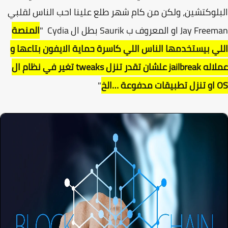
لوكتشين، ولكن من كام شهر طلع علينا احب الناس لقلبي
Ja او المعروف ب Saurik بطل ال Cydia "
المنصة
ي بيستخدمها الناس اللي كاسرة حماية الايفون بتاعها و
عملاله jailbreak علشان تقدر تنزل tweaks تغير في نظام ال
 …الخ
"