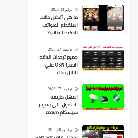
يستهدفك
يوليو 12, 2026
ما هي أفضل حالات
استخدام الهواتف
الذكية للطلاب؟
نوفمبر 27, 2025
جميع ترددات الباقه
الحمرا OSN علي
النايل سات
نوفمبر 27, 2025
اسهل طريقة
للحصول على سيرفر
سيسكام cccam
لمدة 10 ايام مجانآ
نوفمبر 30, 2025
تحميل ملف Settings