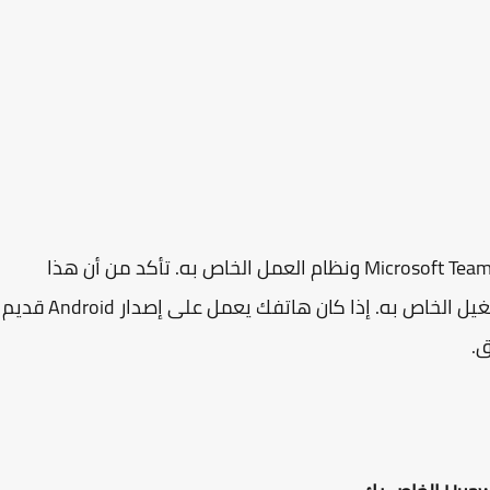
أولاً ، يجب عليك توافق إصدار هاتفك مع تطبيق Microsoft Teams ونظام العمل الخاص به. تأكد من أن هذا
التطبيق قادر على العمل على هاتفك ونظام التشغيل الخاص به. إذا كان هاتفك يعمل على إصدار id
ق.