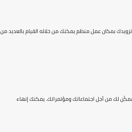
لرئيسي من تطبيق Microsoft Teams هو تزويدك بمكان عمل منظم يمكنك من خلاله القيام بالعديد من
Microsof لتقديم تعاون مُمكّن لك من أجل اجتماعاتك ومؤتمراتك. يمكنك إنهاء