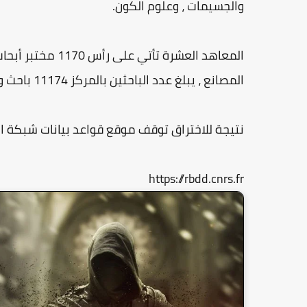
والجسيمات ، وعلوم الكون.
المعاهد العشرة ت
المصانع ، يبلغ عدد الباحثين بالمركز 11174 باحث و 2236 من طلاب الدكتوراه بميزانية تبلغ 3،693 مليار يورو.
نتيجة للاختراق توقف موقع قواعد بيانات شبكة ا
https://rbdd.cnrs.fr