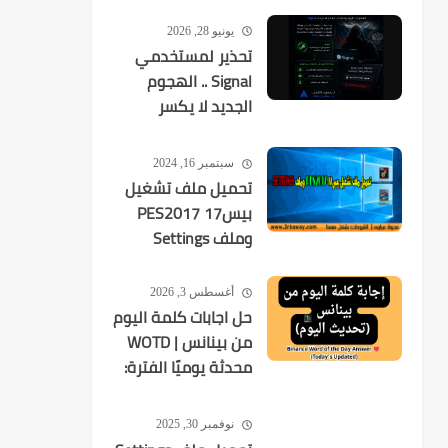
يونيو 28, 2026
تحذير لمستخدمي
Signal .. الهجوم
الجديد لا يكسر
التشفير بل
يستهدفك
سبتمبر 16, 2024
تحميل ملف تشغيل
بيس17 PES2017
وملف Settings
أغسطس 3, 2026
حل اجابات كلمة اليوم
من بينانس | WOTD
محدثة يوميًا الفترة:
2026-08-03 إلى
2026-08-09
نوفمبر 30, 2025