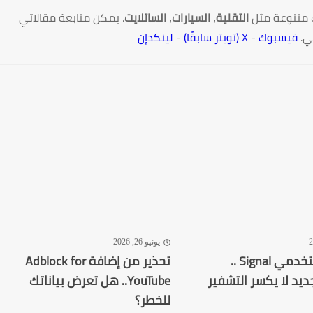
 متنوعة مثل
التقنية
،
السيارات
،
الساتلايت
. يمكن متابعة مقالاتي
ي.
فيسبوك
-
X (تويتر سابقًا)
-
لينكدإن
يونيو 26, 2026
تحذير لمستخدمي Signal ..
تحذير من إضافة Adblock for
ديد لا يكسر التشفير
YouTube.. هل تعرض بياناتك
للخطر؟