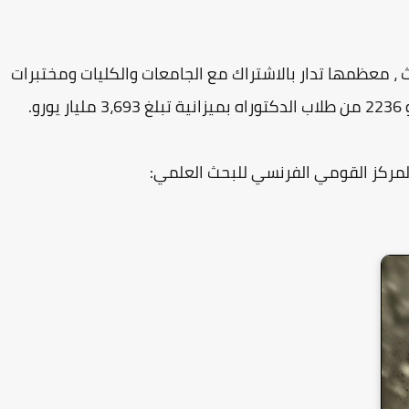
أتي على رأس 1170 مختبر أبحاث ، معظمها تدار بالاشتراك مع الجامعات والكليات ومختبرات
لمركز القومي الفرنسي للبحث العلمي: