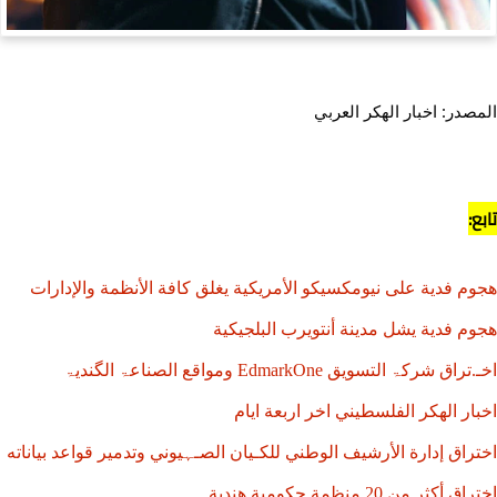
صدر: اخبار الهكر العربي
:
م فدية على نيومكسيكو الأمريكية يغلق كافة الأنظمة والإدارات
م فدية يشل مدينة أنتويرب البلجيكية
ق شرکۃ التسويق EdmarkOne ومواقع الصناعۃ الگنديۃ
ار الهكر الفلسطيني اخر اربعة ايام
راق إدارة الأرشيف الوطني للکـيان الصـہيوني وتدمير قواعد بياناته
أكثر من 20 منظمة حكومية هندية