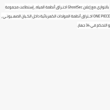
بالتوازي مع إعلان GhostSec اختـراق أنظمة المياه ، إستطاعت مجموعة
ONE PIECE اخـتراق أنظمة المولدات الكهربائية داخل الكـيان الصهـيونـي ،
حكم في 34 جهاز.