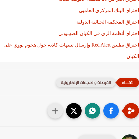
راق البنك المركزي الغامبي
راق المحكمة الجنائية الدولية
راق أنظمة الري في الكيان الصهـيوني
اختراق تطبيق Red Alert وإرسال تنبيهات كاذبة حول هجوم نووي على
يان
القرصنة والهجمات الإلكترونية