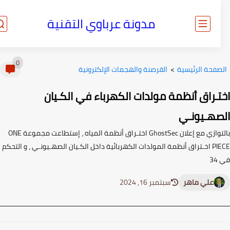
مدونة عرباوي التقنية
0
صفحة الرئيسية
>
القرصنة والهجمات الإلكترونية
تـراق أنظمة مولدات الكهرباء في الكـيان
صهـيونـي
بالتوازي مع إعلان GhostSec اختـراق أنظمة المياه ، إستطاعت مجموعة ONE
PIECE اخـتراق أنظمة المولدات الكهربائية داخل الكـيان الصهـيونـي ، و التحكم
3
علي ماهر
سبتمبر 16, 2024