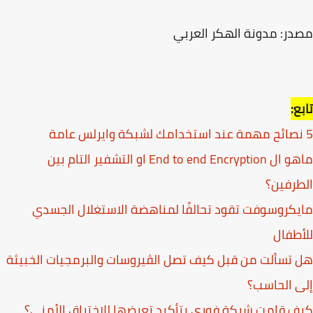
ر: مدونة الهكر العربي
ع:
ماهو ال End to end Encryption او التشفير التام بين
رفين؟
كروسوفت تقود تحالفًا لمناهضة الاستغلال الجسدي
طفال
تسألت من قبل كيف تصل الڤيروسات والبرمجيات الخبيثة
 الحاسب؟
 قامت شركة فوري بتأكيد تعرضها للاختراق الأمني؟