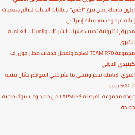
ون ماسك يعلن تبرع "إكس" بإعلانات الدعاية لصالح جمعيات
ثة غزة ومستشفيات إسرائيل
رة إلكترونية تصيب عشرات الشركات والهيئات العالمية
برى
مجموعة TEAM R70 تهاجم وتعطل خدمات مطار جون إف
يدي الدولي
وي العاملة تحذر وتنفي ما نشر علي المواقع بشأن منحة
عودة مجموعة القرصنة $LAPSUS من جديد وفيسبوك ضحية
يدة