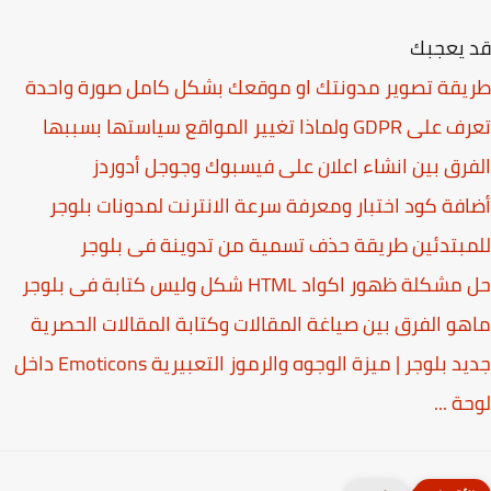
 يعجبك
قة تصوير مدونتك او موقعك بشكل كامل صورة واحدة
GD ولماذا تغيير المواقع سياستها بسببها
رق بين انشاء اعلان على فيسبوك وجوجل أدوردز
فة كود اختبار ومعرفة سرعة الانترنت لمدونات بلوجر
بتدئين طريقة حذف تسمية من تدوينة فى بلوجر
كلة ظهور اكواد HTML شكل وليس كتابة فى بلوجر
و الفرق بين صياغة المقالات وكتابة المقالات الحصرية
جديد بلوجر | ميزة الوجوه والرموز التعبيرية Emoticons داخل
ة ...